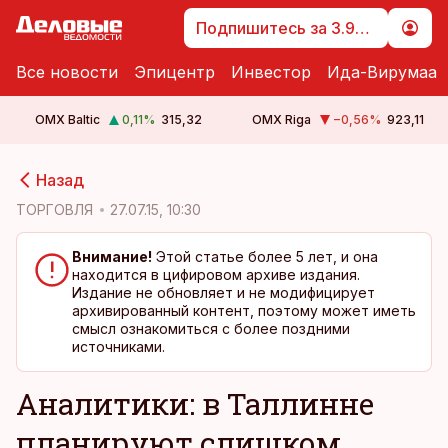
Подпишитесь за 3.99 €
Все новости
Эпицентр
Инвестор
Ида-Вирумаа
OMX Baltic
0,11
%
315,32
OMX Riga
−0,56
%
923,11
cebook
cebook
Назад
Twitter)
Twitter)
ТОРГОВЛЯ
27.07.15, 10:30
kedIn
kedIn
Внимание!
Этой статье более 5 лет, и она
находится в цифировом архиве издания.
ail
ail
Издание не обновляет и не модифицирует
архивированный контент, поэтому может иметь
k
k
смысл ознакомиться с более поздними
источниками.
Аналитики: в Таллинне
планируют слишком