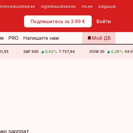
innisvarauudised.ee
logistikauudised.ee
mu.ee
palgauudised.ee
Самообслуживание
Подпишитесь за 3.99 €
Войти
ия
PRO
Напишите нам
Мой ДВ
01,55
S&P 500
0,62
%
7 757,64
DOW 30
0,28
%
54 0
ию зарплат