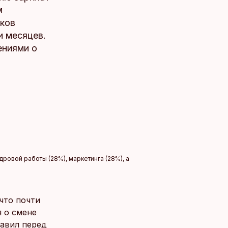
м
иков
и месяцев.
ениями о
дровой работы (28%), маркетинга (28%), а
что почти
 о смене
тавил перед