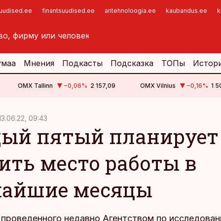
suudised.ee
finantsuudised.ee
aritehnoloogia.ee
kaubandus.ee
k
умаа
Мнения
Подкасты
Подсказка
ТОПы
Истор
OMX Tallinn
−0,06
%
2 157,09
OMX Vilnius
−0,16
%
1 5
13.06.22, 09:43
ый пятый планирует
ить место работы в
айшие месяцы
 проведенного недавно Агентством по исследован