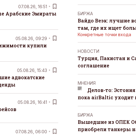
07.08.26, 16:51
е Арабские Эмираты
БИРЖА
Вайдо Веэк: лучшие в
там, где их ищет бол
Конкретные точки входа
05.08.26, 09:29
вижимости купили
НОВОСТИ
Турция, Пакистан и 
соглашение
05.08.26, 15:43
шие адвокатские
MНЕНИЯ
денды
Делов-то: Эстония
пока airBaltic уходит 
05.08.26, 16:41
рейсов
БИРЖА
Вышедшие из ОПЕК О
приобрели танкеры на
07.08.26, 06:00