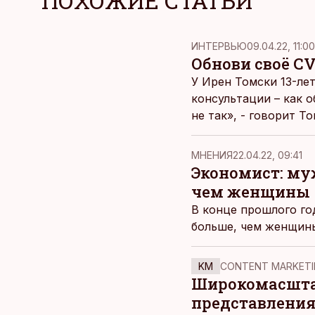
ПОХОЖИЕ СТАТЬИ
ИНТЕРВЬЮ
09.04.22, 11:00
Обнови своё CV
У Ирен Томски 13-ле
консультации – как о
не так», - говорит Т
трудоустройства.
MНЕНИЯ
22.04.22, 09:41
Экономист: му
чем женщины
В конце прошлого го
больше, чем женщины
KM
CONTENT MARKETI
Широкомасштаб
представления