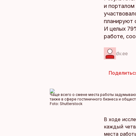
и порталом
участвовало
планируют 
И целых 79
работе, соо
dv.ee
Поделитьс
Чаще всего о смене места работы задумываютс
также в сфере гостиничного бизнеса и общест
Foto:
Shutterstock
В ходе иссле
каждый четв
места работ