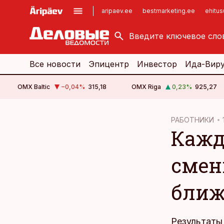
aripaev.ee
bestmarketing.ee
ehitu
kinnisvarauudised.ee
imelineajalugu.ee
logistikauudised.ee
imelineteadus.ee
Все новости
Эпицентр
Инвестор
Ида-Вир
OMX Baltic
−0,04
%
315,18
OMX Riga
0,23
%
925,27
cebook
РАБОТНИКИ
Кажд
Twitter)
kedIn
смен
ail
ближ
k
Результаты