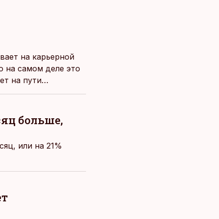
ивает на карьерной
но на самом деле это
ет на пути
сяц больше,
сяц, или на 21%
ет