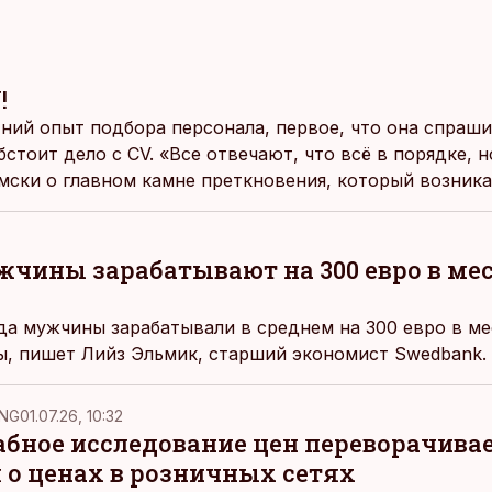
!
тний опыт подбора персонала, первое, что она спраш
бстоит дело с CV. «Все отвечают, что всё в порядке, 
омски о главном камне преткновения, который возника
жчины зарабатывают на 300 евро в ме
да мужчины зарабатывали в среднем на 300 евро в ме
, пишет Лийз Эльмик, старший экономист Swedbank.
NG
01.07.26, 10:32
ное исследование цен переворачива
 о ценах в розничных сетях