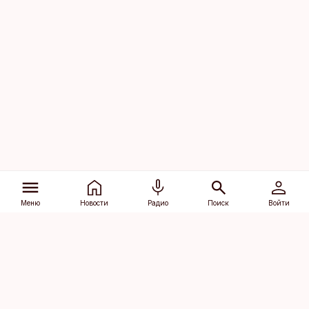
Меню
Новости
Радио
Поиск
Войти
Vana-Lõuna 39/1, 19094 Tallinn