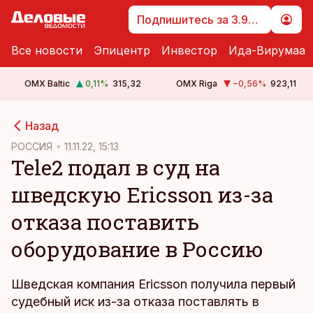
Подпишитесь за 3.99 €
Все новости
Эпицентр
Инвестор
Ида-Вирумаа
OMX Baltic
0,11
%
315,32
OMX Riga
−0,56
%
923,11
cebook
cebook
Назад
Twitter)
Twitter)
РОССИЯ
11.11.22, 15:13
Tele2 подал в суд на
kedIn
kedIn
шведскую Ericsson из-за
ail
ail
отказа поставить
k
k
оборудование в Россию
Шведская компания Ericsson получила первый
судебный иск из-за отказа поставлять в