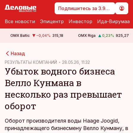
Подпишитесь за 3.99 €
Все новости
Эпицентр
Инвестор
Ида-Вирумаа
OMX Baltic
−0,04
%
315,18
OMX Riga
0,23
%
925,27
cebook
Назад
Twitter)
РЕЗУЛЬТАТЫ КОМПАНИЙ
28.05.26, 11:32
Убыток водного бизнеса
kedIn
Велло Кунмана в
ail
несколько раз превышает
k
оборот
Оборот производителя воды Haage Joogid,
принадлежащего бизнесмену Велло Кунману, в