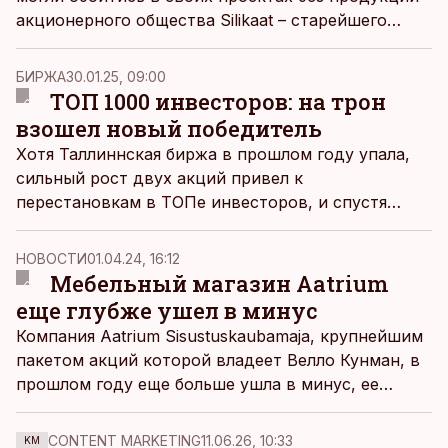
акционерного общества Silikaat – старейшего
завода силикатных кирпичей, добившегося
успеха благодаря песку из Нымме, извести из
БИРЖА
30.01.25, 09:00
Вирумаа, российским военным заказам и
ТОП 1000 инвесторов: на трон
железной хватке управляющих.
взошел новый победитель
Хотя Таллиннская биржа в прошлом году упала,
сильный рост двух акций привел к
перестановкам в ТОПе инвесторов, и спустя
несколько лет Май Каарепере пришлось уступить
первое место новому инвестору.
НОВОСТИ
01.04.24, 16:12
Мебельный магазин Aatrium
еще глубже ушел в минус
Компания Aatrium Sisustuskaubamaja, крупнейшим
пакетом акций которой владеет Велло Кунман, в
прошлом году еще больше ушла в минус, ее
обороты также упали.
CONTENT MARKETING
11.06.26, 10:33
KM