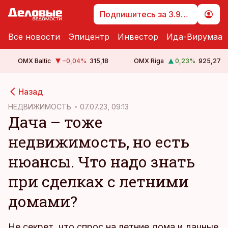
Подпишитесь за 3.99 €
Все новости
Эпицентр
Инвестор
Ида-Вирумаа
OMX Baltic
−0,04
%
315,18
OMX Riga
0,23
%
925,27
cebook
Назад
Twitter)
НЕДВИЖИМОСТЬ
07.07.23, 09:13
Дача – тоже
kedIn
недвижимость, но есть
ail
нюансы. Что надо знать
k
при сделках с летними
домами?
Не секрет, что спрос на летние дома и дачные