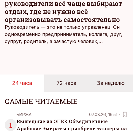
руководители всё чаще выбирают
отдых, где не нужно всё
организовывать самостоятельно
Руководитель — это не только управленец. Он
одновременно предприниматель, коллега, друг,
супруг, родитель, а зачастую человек,
совмещающий еще множество других ролей.
Рабочие дни наполнены решениями,
ответственностью, встречами и бесконечным
потоком информации, и даже в свободное время
эти роли часто продолжают сопровождать
24 часа
72 часа
За неделю
человека. Поэтому от отдыха все чаще ждут не
множества занятий или вариантов выбора. Все
чаще люди ищут возможность просто быть здесь
САМЫЕ ЧИТАЕМЫЕ
и сейчас — без необходимости все
организовывать, планировать и за все отвечать
БИРЖА
07.08.26, 16:51
самостоятельно.
Вышедшие из ОПЕК Объединенные
1
Арабские Эмираты приобрели танкеры на