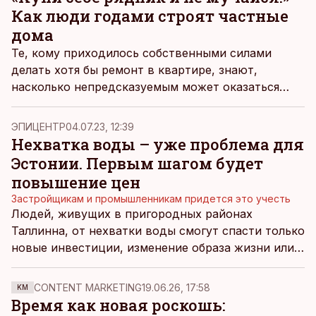
Как люди годами строят частные
дома
Те, кому приходилось собственными силами
делать хотя бы ремонт в квартире, знают,
насколько непредсказуемым может оказаться
этот процесс. Что уж говорить о строительстве
целого дома. Реализация заветной мечты может
ЭПИЦЕНТР
04.07.23, 12:39
растянуться на годы и обойтись в копеечку,
Нехватка воды – уже проблема для
особенно если опыта в строительстве нет.
Эстонии. Первым шагом будет
повышение цен
Застройщикам и промышленникам придется это учесть
Людей, живущих в пригородных районах
Таллинна, от нехватки воды смогут спасти только
новые инвестиции, изменение образа жизни или
повторное использование воды. Но первым
делом они столкнутся с повышением цен.
CONTENT MARKETING
19.06.26, 17:58
KM
Время как новая роскошь: