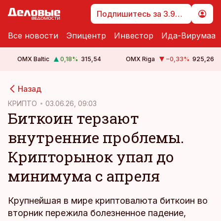
Подпишитесь за 3.99 €
Все новости
Эпицентр
Инвестор
Ида-Вирумаа
OMX Baltic
0,18
%
315,54
OMX Riga
−0,33
%
925,26
cebook
Назад
Twitter)
КРИПТО
03.06.26, 09:03
Биткоин терзают
kedIn
внутренние проблемы.
ail
Крипторынок упал до
k
минимума с апреля
Крупнейшая в мире криптовалюта биткоин во
вторник пережила болезненное падение,