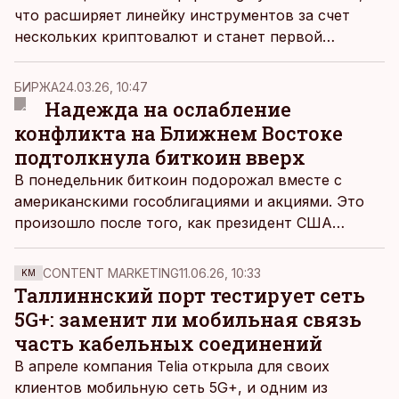
что расширяет линейку инструментов за счет
нескольких криптовалют и станет первой
платформой в Эстонии, где в цифровые активы
можно будет инвестировать через
БИРЖА
24.03.26, 10:47
инвестиционный счет.
Надежда на ослабление
конфликта на Ближнем Востоке
подтолкнула биткоин вверх
В понедельник биткоин подорожал вместе с
американскими гособлигациями и акциями. Это
произошло после того, как президент США
Дональд Трамп дал понять, что запланированные
удары по энергетической инфраструктуре Ирана
CONTENT MARKETING
11.06.26, 10:33
KM
откладываются.
Таллиннский порт тестирует сеть
5G+: заменит ли мобильная связь
часть кабельных соединений
В апреле компания Telia открыла для своих
клиентов мобильную сеть 5G+, и одним из