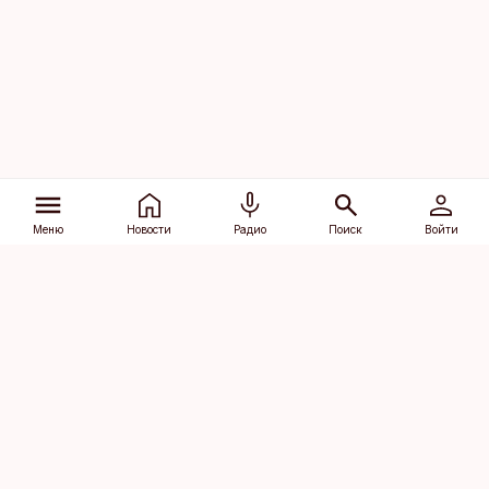
Меню
Новости
Радио
Поиск
Войти
Vana-Lõuna 39/1, 19094 Tallinn
(+372) 667 0111
dv@aripaev.ee