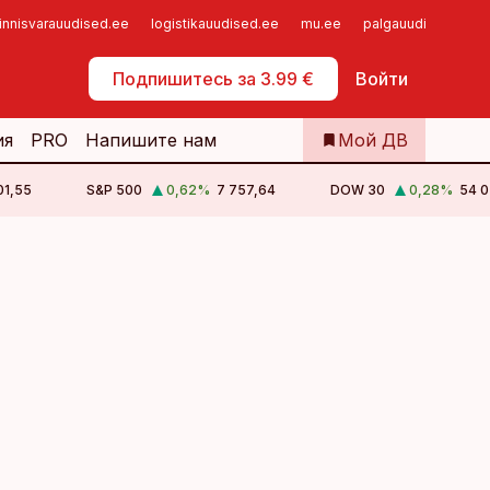
innisvarauudised.ee
logistikauudised.ee
mu.ee
palgauudised.ee
Самообслуживание
Подпишитесь за 3.99 €
Войти
ия
PRO
Напишите нам
Мой ДВ
01,55
S&P 500
0,62
%
7 757,64
DOW 30
0,28
%
54 0