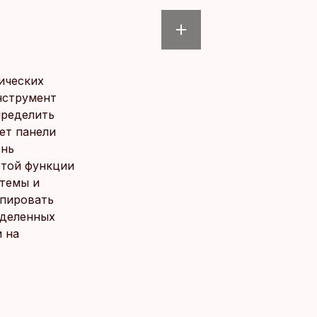
ических
нструмент
пределить
ет панели
ень
этой функции
темы и
ппировать
еделенных
 на