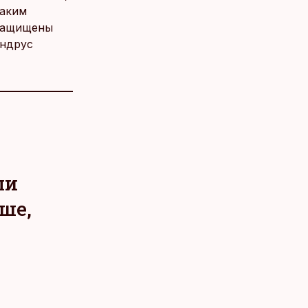
Таким
 защищены
Андрус
ли
ше,