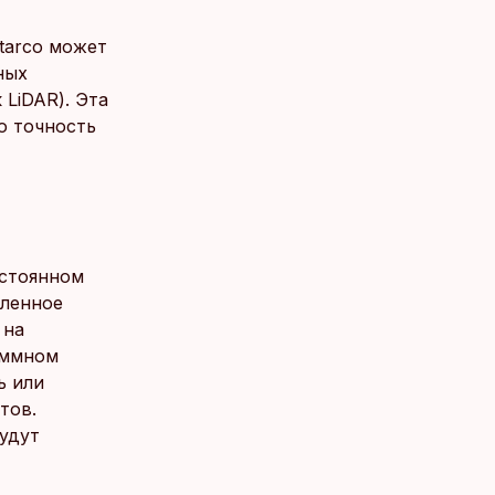
utarco может
ных
 LiDAR). Эта
ю точность
остоянном
иленное
 на
аммном
ь или
тов.
будут