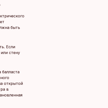
ь
ектрического
ет
лжна быть
ть. Если
 или стену
а балласта
нного
на открытой
тра в
тановленная