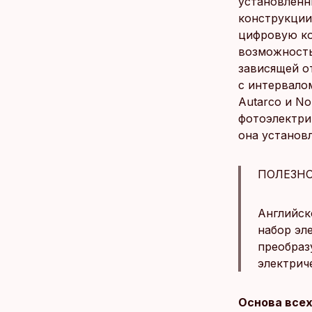
установленн
конструкции
цифровую ко
возможность
зависящей о
с интервало
Autarco и No
фотоэлектрич
она установл
ПОЛЕЗНО
Английско
набор эл
преобраз
электрич
Основа всех