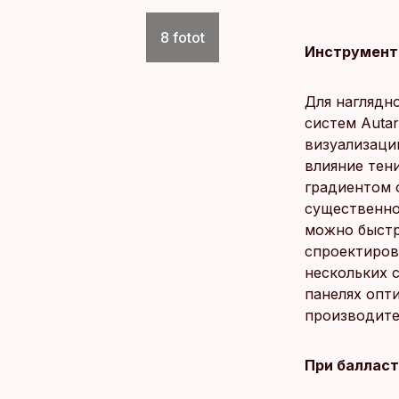
8 fotot
Инструмент
Для наглядн
систем Auta
визуализаци
влияние тен
градиентом о
существенно
можно быстр
спроектиров
нескольких 
панелях опт
производите
При балласт