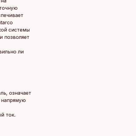
 на
 точную
спечивает
tarco
кой системы
и позволяет
вильно ли
ль, означает
е напрямую
й ток.