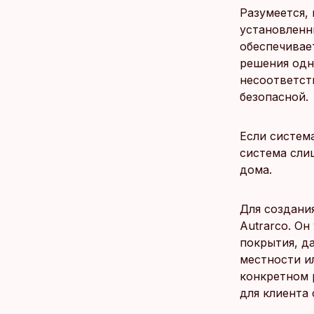
Разумеется,
установленн
обеспечивае
решения одн
несоответст
безопасной.
Если система
система сли
дома.
Для создани
Autrarco. О
покрытия, д
местности ил
конкретном 
для клиента 