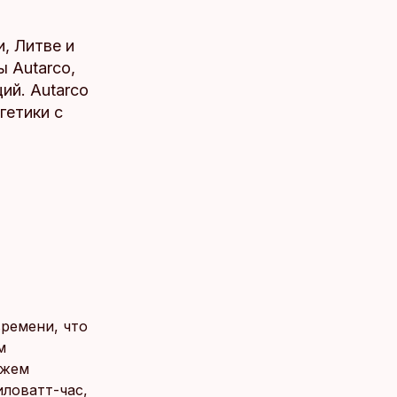
, Литве и
 Autarco,
ий. Autarco
гетики с
времени, что
м
ожем
ловатт-час,