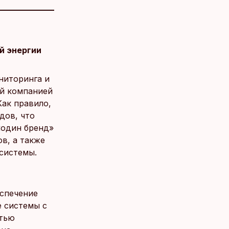
й энергии
ниторинга и
ой компанией
Как правило,
дов, что
«один бренд»
в, а также
системы.
еспечение
е системы с
стью