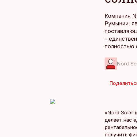
Компания No
Румынии, я
поставляющ
– единствен
полностью 
Nord So
Поделитьс
«Nord Solar
делает нас 
рентабельно
получить фи