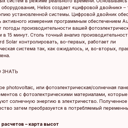
ых систем в режиме реального времени. Основываясь
 оборудования, Helios создает «цифровой двойник» –
пию установленной системы. Цифровой двойник обе
 активного измерения программным обеспечением Au
т погоды производительности вашей фотоэлектричес
м в 15 минут. Столь точный анализ производительност
rd Solar контролировать, во-первых, работает ли
еская система так, как ожидалось, и, во-вторых, пра
ена.
 ЗНАТЬ
е photovoltaic, или фотоэлектрическая/солнечная пане
ементов с фотоэлектрическими материалами, которы
уют солнечную энергию в электричество. Полученное
ество затем преобразуется в потребляемый переменны
 расчетов – карта высот