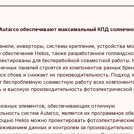
и Autarco обеспечивают максимальный КПД солнечно
анели, инверторы, системы крепления, устройства мо
 обеспечение Helios, также разработанное голландск
роектированы для бесперебойной совместной работы. 
нечных панелей строятся из компонентов разных брен
ск сбоев и снижает их производительность. Подход 
т беспроблемную совместную работу всех компоненто
ь и высокую производительность фотоэлектрической 
новных элементов, обеспечивающих отличную
льность систем Autarco, является их программное об
омощью Helios можно проектировать фотоэлектрически
еживанием данных и контролем за производительно