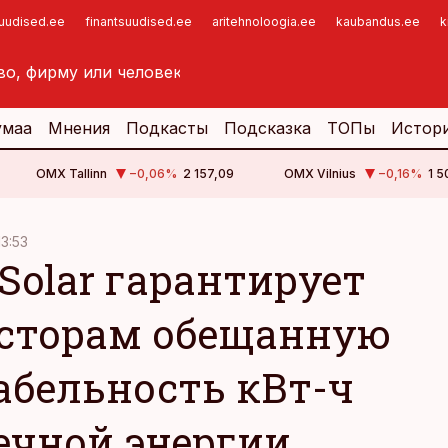
suudised.ee
finantsuudised.ee
aritehnoloogia.ee
kaubandus.ee
k
умаа
Мнения
Подкасты
Подсказка
ТОПы
Истор
OMX Tallinn
−0,06
%
2 157,09
OMX Vilnius
−0,16
%
1 5
13:53
 Solar гарантирует
сторам обещанную
абельность кВт-ч
ечной энергии