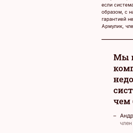
если систем
образом, с 
гарантией н
Армулик, чле
Мы 
ком
недо
сист
чем 
Андр
член