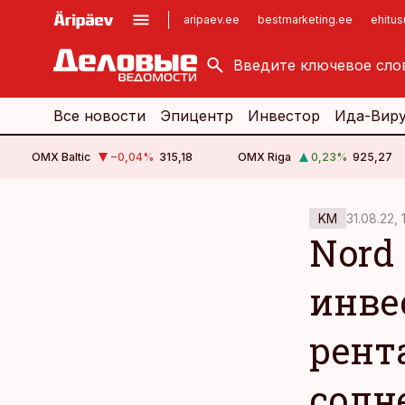
aripaev.ee
bestmarketing.ee
ehitu
kinnisvarauudised.ee
imelineajalugu.ee
logistikauudised.ee
imelineteadus.ee
Все новости
Эпицентр
Инвестор
Ида-Вир
OMX Baltic
−0,04
%
315,18
OMX Riga
0,23
%
925,27
cebook
cebook
31.08.22, 
KM
Twitter)
Twitter)
Nord
kedIn
kedIn
инве
ail
ail
рент
k
k
солн