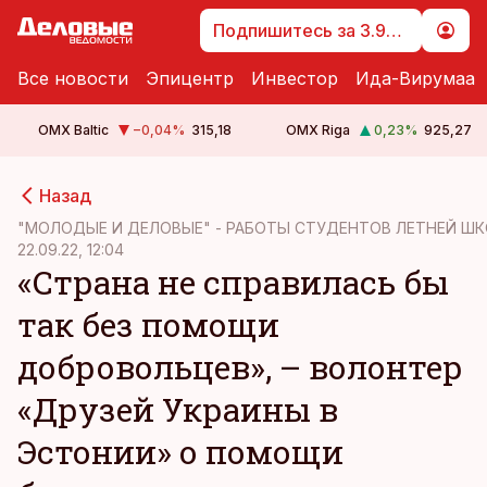
Подпишитесь за 3.99 €
Все новости
Эпицентр
Инвестор
Ида-Вирумаа
OMX Baltic
−0,04
%
315,18
OMX Riga
0,23
%
925,27
cebook
cebook
Назад
Twitter)
Twitter)
"МОЛОДЫЕ И ДЕЛОВЫЕ" - РАБОТЫ СТУДЕНТОВ ЛЕТНЕЙ Ш
22.09.22, 12:04
kedIn
kedIn
«Страна не справилась бы
ail
ail
так без помощи
k
k
добровольцев», – волонтер
«Друзей Украины в
Эстонии» о помощи