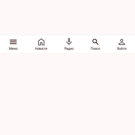
Меню
Новости
Радио
Поиск
Войти
Vana-Lõuna 39/1, 19094 Tallinn
(+372) 667 0111
dv@aripaev.ee
Подписаться
Об Äripäev
Реклама
Контакт