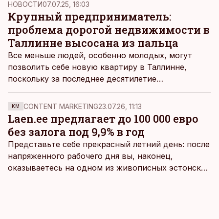
НОВОСТИ
07.07.25, 16:03
Крупный предприниматель:
проблема дорогой недвижимости в
Таллинне высосана из пальца
Все меньше людей, особенно молодых, могут
позволить себе новую квартиру в Таллинне,
поскольку за последнее десятилетие
недвижимость значительно подорожала. В то же
время совладелец Astlanda Ehitus Яанус Отса
CONTENT MARKETING
23.07.26, 11:13
KM
считает, что это не дает городу никакого права
Laen.ee предлагает до 100 000 евро
насильно менять ситуацию.
без залога под 9,9% в год
Представьте себе прекрасный летний день: после
напряженного рабочего дня вы, наконец,
оказываетесь на одном из живописных эстонских
пляжей. Температура морской воды едва
достигает 18 градусов, но вы как закаленный
предприниматель знаете, что смелость города
берет, и без долгих раздумий бросаетесь в воду.