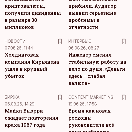
криптовалюты,
прибыли. Аудитор
получили дивиденды
выявил серьезные
в размере 30
проблемы в
миллионов
отчетности
НОВОСТИ
ИНТЕРВЬЮ
07.08.26, 11:44
06.08.26, 08:27
Холдинговая
Инженер сменил
компания Кирьянена
стабильную работу на
ушла в крупный
дело по душе. «Деньги
убыток
здесь – слабая
валюта»
KM
БИРЖА
CONTENT MARKETING
06.08.26, 14:29
19.06.26, 17:58
Майкл Бьюрри
Время как новая
ожидает повторения
роскошь:
краха 1987 года
руководители всё
чаще выбирают