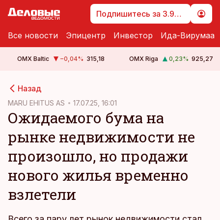
Подпишитесь за 3.99 €
Все новости
Эпицентр
Инвестор
Ида-Вирумаа
OMX Baltic
−0,04
%
315,18
OMX Riga
0,23
%
925,27
cebook
Назад
Twitter)
MARU EHITUS AS
17.07.25, 16:01
Ожидаемого бума на
kedIn
рынке недвижимости не
ail
произошло, но продажи
k
нового жилья временно
взлетели
Всего за пару лет рынок недвижимости стал