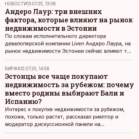
начинать, по ее словам, стоит с друзьями,
НОВОСТИ
13.07.25, 13:08
объединив средства и навыки.
Андеро Лаур: три внешних
фактора, которые влияют на рынок
недвижимости в Эстонии
По словам исполнительного директора
девелоперской компании Liven Андеро Лаура, на
рынок недвижимости Эстонии сейчас влияют три
основных внешних, но предсказуемых
показателя.
БИРЖА
12.07.25, 14:58
Эстонцы все чаще покупают
недвижимость за рубежом: почему
вместо родины выбирают Бали и
Испанию?
Интерес к покупке недвижимости за рубежом,
похоже, только растет, рассказал риелтор и
модератор дискуссионной панели на
Инвестиционном фестивале Алгис Либлик.