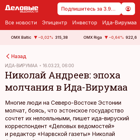
Подпишитесь за 3.99 €
Все новости
Эпицентр
Инвестор
Ида-Вирумаа
OMX Baltic
−0,02
%
315,38
OMX Riga
−0,64
%
922,6
cebook
cebook
Назад
Twitter)
Twitter)
ИДА-ВИРУМАА
16.03.23, 06:00
Николай Андреев: эпоха
kedIn
kedIn
молчания в Ида-Вирумаа
ail
ail
k
k
Многие люди на Северо-Востоке Эстонии
молчат, боясь, что эстонское государство
сочтет их нелояльными, пишет ида-вируский
корреспондент «Деловых ведомостей»
и редактор «Нарвской газеты» Николай