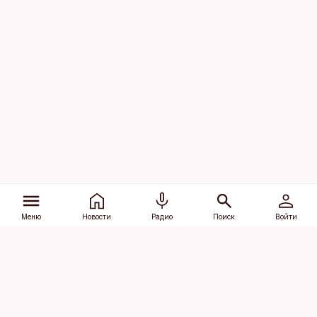
Меню
Новости
Радио
Поиск
Войти
Vana-Lõuna 39/1, 19094 Tallinn