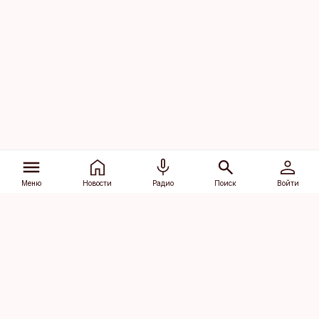
Меню
Новости
Радио
Поиск
Войти
Vana-Lõuna 39/1, 19094 Tallinn
(+372) 667 0111