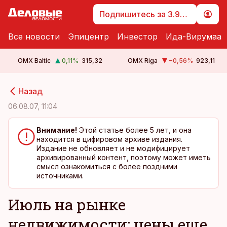
Подпишитесь за 3.99 €
Все новости
Эпицентр
Инвестор
Ида-Вирумаа
OMX Baltic
0,11
%
315,32
OMX Riga
−0,56
%
923,11
cebook
cebook
Назад
Twitter)
Twitter)
06.08.07, 11:04
kedIn
kedIn
Внимание!
Этой статье более 5 лет, и она
находится в цифировом архиве издания.
ail
ail
Издание не обновляет и не модифицирует
архивированный контент, поэтому может иметь
k
k
смысл ознакомиться с более поздними
источниками.
Июль на рынке
недвижимости: цены еще