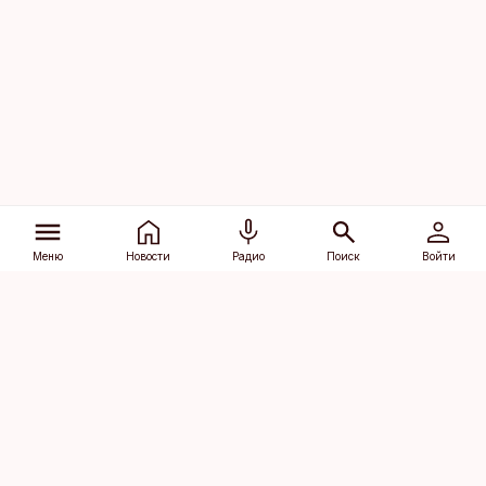
Меню
Новости
Радио
Поиск
Войти
Vana-Lõuna 39/1, 19094 Tallinn
(+372) 667 0111
dv@aripaev.ee