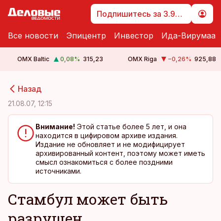
Подпишитесь за 3.99 €
Все новости
Эпицентр
Инвестор
Ида-Вирумаа
OMX Baltic
0,08
%
315,23
OMX Riga
−0,26
%
925,88
cebook
cebook
Назад
Twitter)
Twitter)
21.08.07, 12:15
kedIn
kedIn
Внимание!
Этой статье более 5 лет, и она
находится в цифировом архиве издания.
ail
ail
Издание не обновляет и не модифицирует
архивированный контент, поэтому может иметь
k
k
смысл ознакомиться с более поздними
источниками.
Стамбул может быть
разрушен