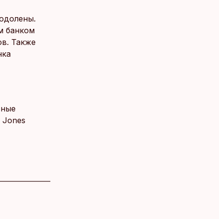
еодолены.
м банком
ов. Также
нка
вные
 Jones