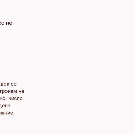
ко не
вок со
грокам на
но, число
деле
ияние