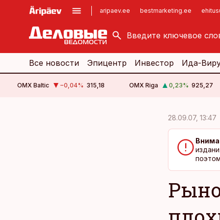
aripaev.ee
bestmarketing.ee
ehitu
kinnisvarauudised.ee
imelineajalugu.ee
logistikauudised.ee
imelineteadus.ee
Все новости
Эпицентр
Инвестор
Ида-Вир
OMX Baltic
−0,04
%
315,18
OMX Riga
0,23
%
925,27
cebook
cebook
28.09.07, 13:47
Twitter)
Twitter)
Внима
kedIn
kedIn
издани
поэтом
ail
ail
Рыно
k
k
плох