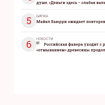
душе. «Деньги здесь – слабая вал
БИРЖА
5
Майкл Бьюрри ожидает повторени
НОВОСТИ
6
Российская фанера уходит с р
«отмыванием» древесины продо