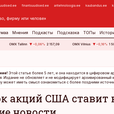
suudised.ee
finantsuudised.ee
aritehnoloogia.ee
kaubandus.ee
k
умаа
Мнения
Подкасты
Подсказка
ТОПы
Истор
OMX Tallinn
−0,06
%
2 157,09
OMX Vilnius
−0,16
%
1 5
ние!
Этой статье более 5 лет, и она находится в цифировом а
я. Издание не обновляет и не модифицирует архивированный 
у может иметь смысл ознакомиться с более поздними источни
к акций США ставит 
ие новости