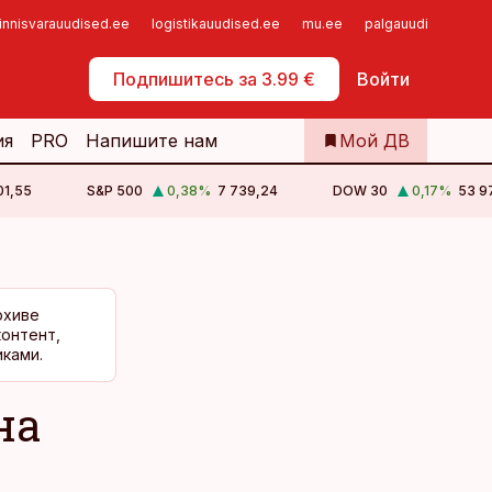
innisvarauudised.ee
logistikauudised.ee
mu.ee
palgauudised.ee
Самообслуживание
Подпишитесь за 3.99 €
Войти
ия
PRO
Напишите нам
Мой ДВ
01,55
S&P 500
0,38
%
7 739,24
DOW 30
0,17
%
53 9
рхиве
контент,
ками.
на