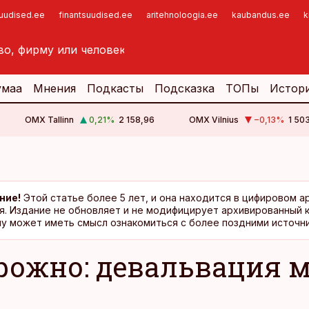
suudised.ee
finantsuudised.ee
aritehnoloogia.ee
kaubandus.ee
k
умаа
Мнения
Подкасты
Подсказка
ТОПы
Истор
OMX Tallinn
0,21
%
2 158,96
OMX Vilnius
−0,13
%
1 50
ние!
Этой статье более 5 лет, и она находится в цифировом а
я. Издание не обновляет и не модифицирует архивированный 
у может иметь смысл ознакомиться с более поздними источни
рожно: девальвация 