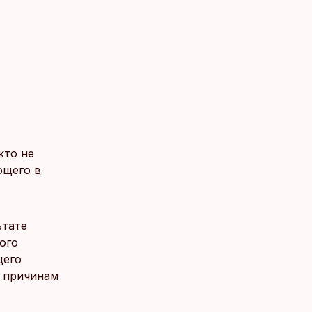
кто не
ющего в
ьтате
ого
щего
е причинам