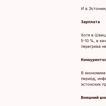
И в Эстонии
Зарплата
Хотя в Швец
5-10 %, в к
перегрева н
Конкуренто
В экономике
период, инф
эстонских п
Внешний шо