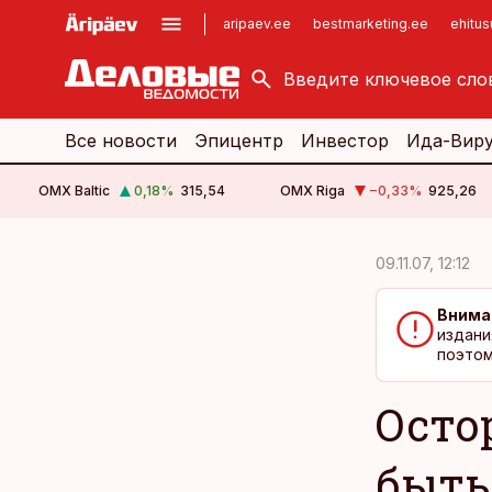
aripaev.ee
bestmarketing.ee
ehitu
kinnisvarauudised.ee
imelineajalugu.ee
logistikauudised.ee
imelineteadus.ee
Все новости
Эпицентр
Инвестор
Ида-Вир
OMX Baltic
0,18
%
315,54
OMX Riga
−0,33
%
925,26
cebook
cebook
09.11.07, 12:12
Twitter)
Twitter)
Внима
kedIn
kedIn
издани
поэтом
ail
ail
Осто
k
k
быть