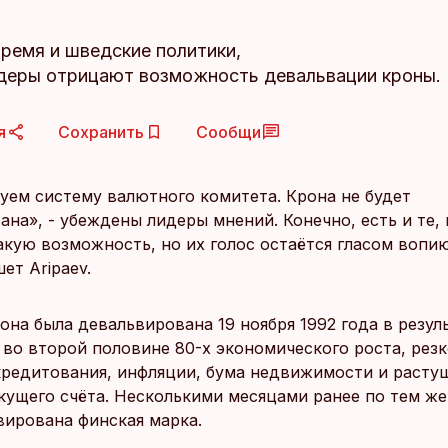
время и шведские политики,
деры отрицают возможность девальвации кроны.
я
Сохранить
Сообщи
уем систему валютного комитета. Крона не будет
на», - убеждены лидеры мнений. Конечно, есть и те, 
акую возможность, но их голос остаётся гласом вопи
ет Aripaev.
она была девальвирована 19 ноября 1992 года в резул
 во второй половине 80-х экономического роста, резк
кредитования, инфляции, бума недвижимости и расту
кущего счёта. Несколькими месяцами ранее по тем ж
вирована финская марка.