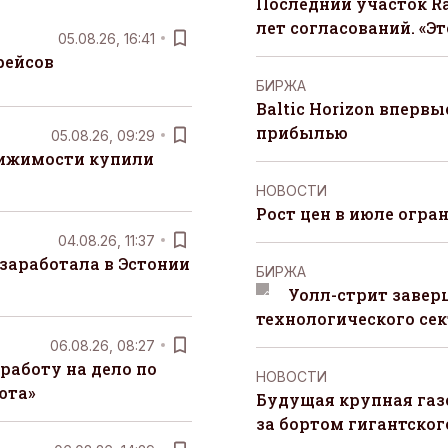
Последний участок Ra
лет согласований. «Э
05.08.26, 16:41
рейсов
БИРЖА
Baltic Horizon вперв
прибылью
05.08.26, 09:29
вижимости купили
НОВОСТИ
Рост цен в июле огра
04.08.26, 11:37
заработала в Эстонии
БИРЖА
Уолл-стрит завер
технологического сек
06.08.26, 08:27
работу на дело по
НОВОСТИ
юта»
Будущая крупная газ
за бортом гигантского