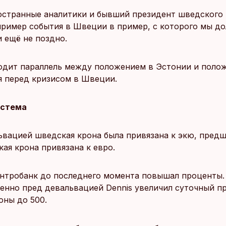
остранные аналитики и бывший президент шведского
пример события в Швеции в пример, с которого мы д
и ещё не поздно.
водит параллель между положением в Эстонии и поло
 перед кризисом в Швеции.
истема
ьвацией шведская крона была привязана к экю, пред
кая крона привязана к евро.
нтробанк до последнего момента повышал проценты.
енно пред девальвацией Dennis увеличил суточный п
оны до 500.