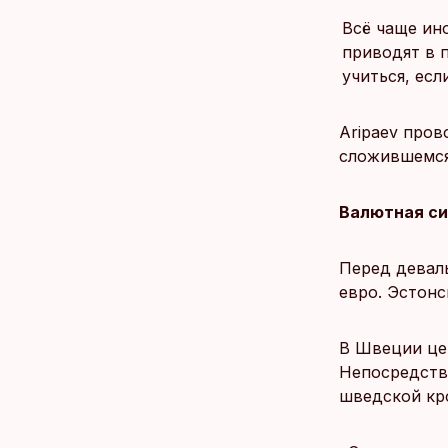
Всё чаще ин
приводят в 
учиться, есл
Aripaev про
сложившемся
Валютная с
Перед девал
евро. Эстонс
В Швеции це
Непосредств
шведской кр