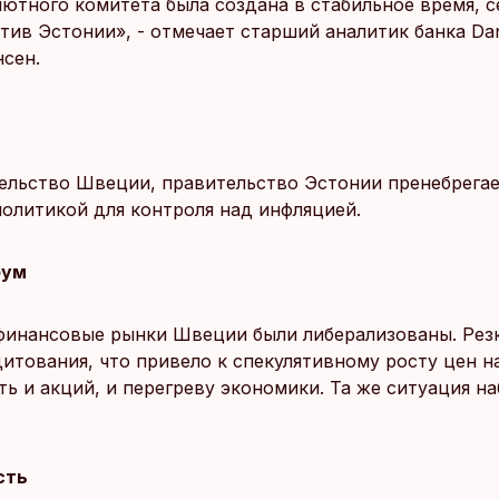
ютного комитета была создана в стабильное время, с
тив Эстонии», - отмечает старший аналитик банка Da
сен.
тельство Швеции, правительство Эстонии пренебрега
олитикой для контроля над инфляцией.
бум
 финансовые рынки Швеции были либерализованы. Рез
дитования, что привело к спекулятивному росту цен н
ь и акций, и перегреву экономики. Та же ситуация н
сть