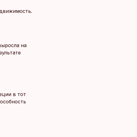
едвижимость.
выросла на
зультате
еции в тот
пособность