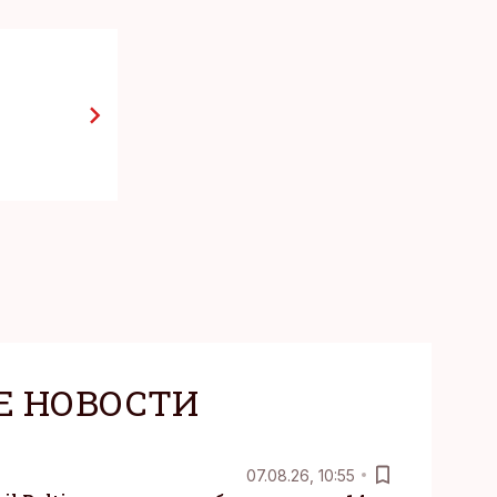
KM
11.06.26, 10:33
Таллиннский 
заменит ли м
кабельных с
Е НОВОСТИ
07.08.26, 10:55