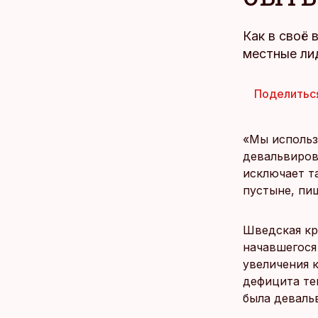
Как в своё 
местные ли
Поделитьс
«Мы использ
девальвирова
исключает т
пустыне, пиш
Шведская кр
начавшегося
увеличения 
дефицита те
была деваль