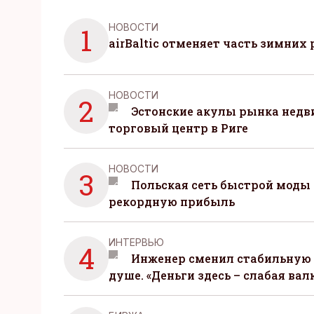
НОВОСТИ
1
airBaltic отменяет часть зимних 
НОВОСТИ
2
Эстонские акулы рынка нед
торговый центр в Риге
НОВОСТИ
3
Польская сеть быстрой моды 
рекордную прибыль
ИНТЕРВЬЮ
4
Инженер сменил стабильную 
душе. «Деньги здесь – слабая вал