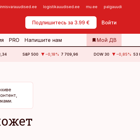
innisvarauudised.ee
logistikauudised.ee
mu.ee
palgauudised.ee
Самообслуживание
Подпишитесь за 3.99 €
Войти
ия
PRO
Напишите нам
Мой ДВ
3,34
S&P 500
−0,18
%
7 709,96
DOW 30
−0,85
%
53 
рхиве
контент,
ками.
может