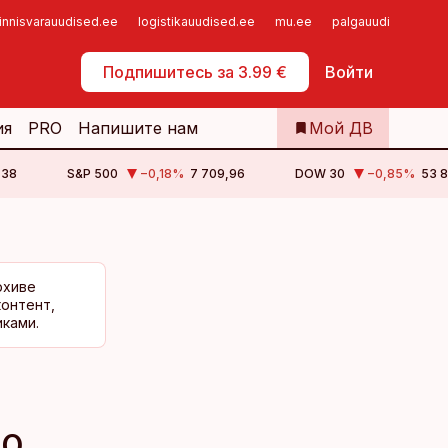
innisvarauudised.ee
logistikauudised.ee
mu.ee
palgauudised.ee
Самообслуживание
Подпишитесь за 3.99 €
Войти
ия
PRO
Напишите нам
Мой ДВ
,38
S&P 500
−0,18
%
7 709,96
DOW 30
−0,85
%
53 8
рхиве
контент,
ками.
во