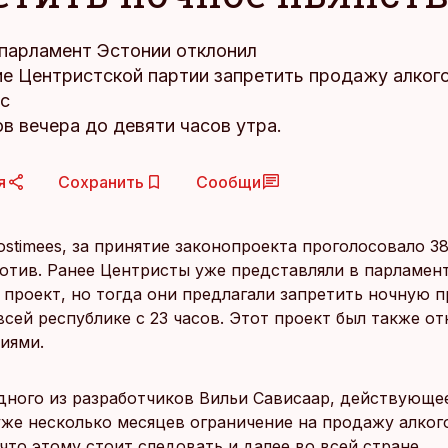
 парламент Эстонии отклонил
е Центристской партии запретить продажу алкого
 с
в вечера до девяти часов утра.
я
Сохранить
Сообщи
ostimees, за принятие законопроекта проголосовало 3
ротив. Ранее Центристы уже представляли в парламен
 проект, но тогда они предлагали запретить ночную 
всей республике с 23 часов. Этот проект был также о
иями.
дного из разработчиков Вильи Сависаар, действующе
уже несколько месяцев ограничение на продажу алког
что этому стоит следовать и далее во всей стране.