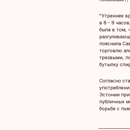
"Утреннее в
в 8 - 9 часо
была в том, 
разгуливающи
пояснила Сав
торговлю ал
трезвыми, п
бутылку спи
Согласно ст
употреблению
Эстонии при
публичных м
борьбе с пья