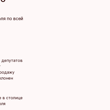
ля по всей
8 депутатов
т
продажу
тклонен
е в столице
оля