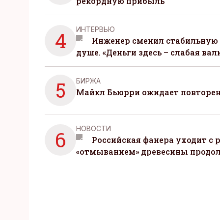
рекордную прибыль
ИНТЕРВЬЮ
4
Инженер сменил стабильную 
душе. «Деньги здесь – слабая вал
БИРЖА
5
Майкл Бьюрри ожидает повторени
НОВОСТИ
6
Российская фанера уходит с р
«отмыванием» древесины продо