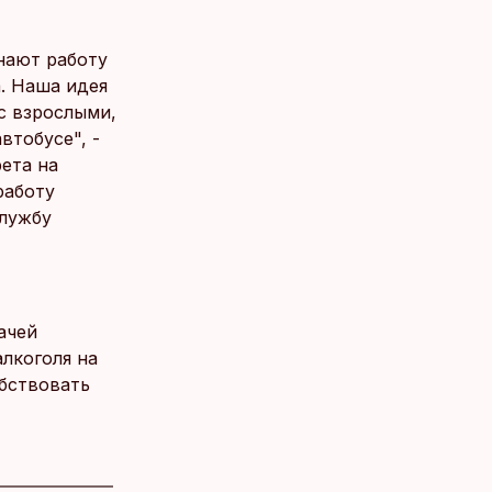
нают работу
а. Наша идея
 с взрослыми,
втобусе", -
рета на
работу
службу
ачей
лкоголя на
бствовать