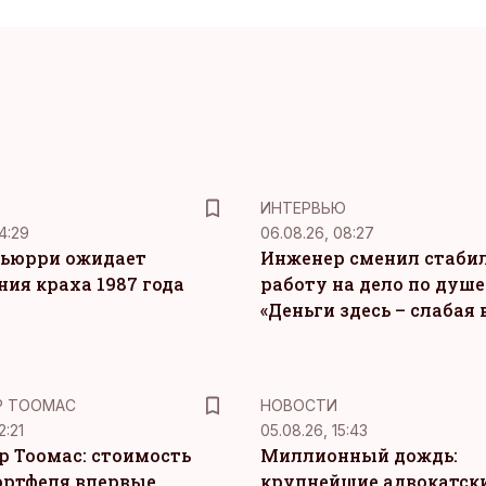
ИНТЕРВЬЮ
4:29
06.08.26, 08:27
ьюрри ожидает
Инженер сменил стаби
ния краха 1987 года
работу на дело по душе
«Деньги здесь – слабая
Р ТООМАС
НОВОСТИ
2:21
05.08.26, 15:43
р Тоомас: стоимость
Миллионный дождь:
ортфеля впервые
крупнейшие адвокатск