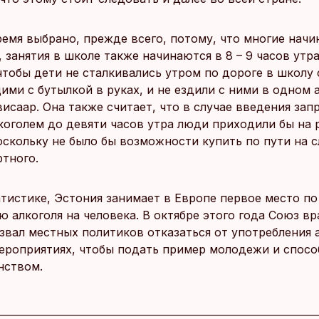
ремя выбрано, прежде всего, потому, что многие начи
в, занятия в школе также начинаются в 8 – 9 часов утр
чтобы дети не сталкивались утром по дороге в школу
ми с бутылкой в руках, и не ездили с ними в одном а
исаар. Она также считает, что в случае введения зап
коголем до девяти часов утра люди приходили бы на 
оскольку не было бы возможности купить по пути на 
ртного.
атистике, Эстония занимает в Европе первое место по
 алкоголя на человека. В октябре этого года Союз вр
звал местных политиков отказаться от употребления а
ероприятиях, чтобы подать пример молодежи и спосо
нством.