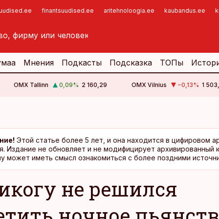
suudised.ee
finantsuudised.ee
aritehnoloogia.ee
kaubandus.ee
k
умаа
Мнения
Подкасты
Подсказка
ТОПы
Истор
OMX Tallinn
0,09
%
2 160,29
OMX Vilnius
−0,13
%
1 503
ние!
Этой статье более 5 лет, и она находится в цифировом а
я. Издание не обновляет и не модифицирует архивированный 
у может иметь смысл ознакомиться с более поздними источни
икогу не решился
етить ночное пьянст