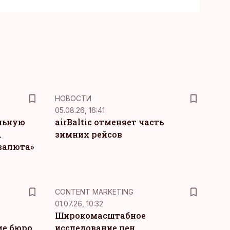
НОВОСТИ
05.08.26, 16:41
льную
airBaltic отменяет часть
.
зимних рейсов
 валюта»
KM
CONTENT MARKETING
01.07.26, 10:32
Широкомасштабное
ие бюро
исследование цен