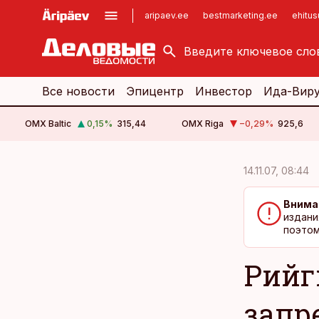
aripaev.ee
bestmarketing.ee
ehitu
kinnisvarauudised.ee
imelineajalugu.ee
logistikauudised.ee
imelineteadus.ee
Все новости
Эпицентр
Инвестор
Ида-Вир
OMX Baltic
0,15
%
315,44
OMX Riga
−0,29
%
925,6
cebook
cebook
14.11.07, 08:44
Twitter)
Twitter)
Внима
kedIn
kedIn
издани
поэтом
ail
ail
Рийг
k
k
запр