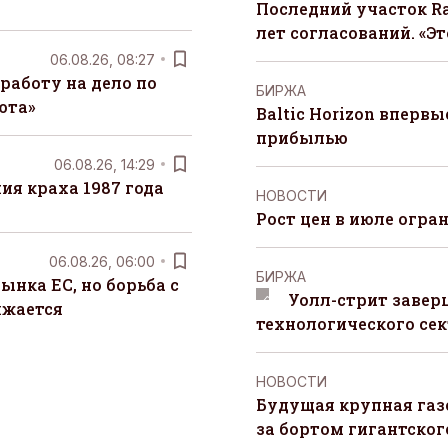
Последний участок Ra
лет согласований. «Э
06.08.26, 08:27
работу на дело по
БИРЖА
юта»
Baltic Horizon вперв
прибылью
06.08.26, 14:29
я краха 1987 года
НОВОСТИ
Рост цен в июле огра
06.08.26, 06:00
БИРЖА
ынка ЕС, но борьба с
Уолл-стрит завер
лжается
технологического сек
НОВОСТИ
Будущая крупная газ
за бортом гигантского