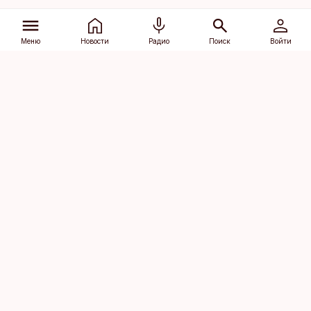
Меню
Новости
Радио
Поиск
Войти
Vana-Lõuna 39/1, 19094 Tallinn
(+372) 667 0111
dv@aripaev.ee
Подписаться
Об Äripäev
Реклама
Контакт
Права на
Кодекс журналистской
использование
этики
контента