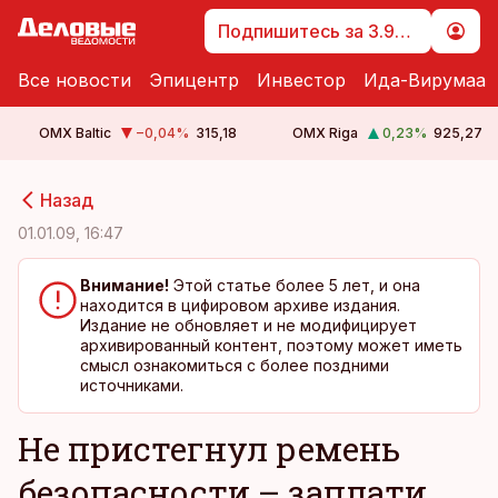
Подпишитесь за 3.99 €
Все новости
Эпицентр
Инвестор
Ида-Вирумаа
OMX Baltic
−0,04
%
315,18
OMX Riga
0,23
%
925,27
cebook
cebook
Назад
Twitter)
Twitter)
01.01.09, 16:47
kedIn
kedIn
Внимание!
Этой статье более 5 лет, и она
находится в цифировом архиве издания.
ail
ail
Издание не обновляет и не модифицирует
архивированный контент, поэтому может иметь
k
k
смысл ознакомиться с более поздними
источниками.
Не пристегнул ремень
безопасности – заплати