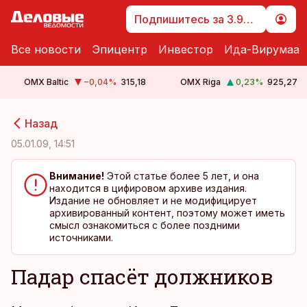
Подпишитесь за 3.99 €
Все новости
Эпицентр
Инвестор
Ида-Вирумаа
OMX Baltic
−0,04
%
315,18
OMX Riga
0,23
%
925,27
cebook
cebook
Назад
Twitter)
Twitter)
05.01.09, 14:51
kedIn
kedIn
Внимание!
Этой статье более 5 лет, и она
находится в цифировом архиве издания.
ail
ail
Издание не обновляет и не модифицирует
архивированный контент, поэтому может иметь
k
k
смысл ознакомиться с более поздними
источниками.
Падар спасёт должников