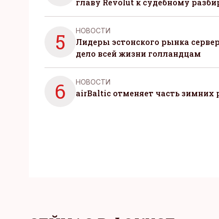
главу Revolut к судебному разби
НОВОСТИ
5
Лидеры эстонского рынка серве
дело всей жизни голландцам
НОВОСТИ
6
airBaltic отменяет часть зимних 