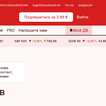
innisvarauudised.ee
logistikauudised.ee
mu.ee
palgauudised.ee
Самообслуживание
Подпишитесь за 3.99 €
Войти
ия
PRO
Напишите нам
Мой ДВ
01
S&P 500
−0,18
%
7 709,96
DOW 30
−0,85
%
53 88
рхиве
контент,
ками.
в