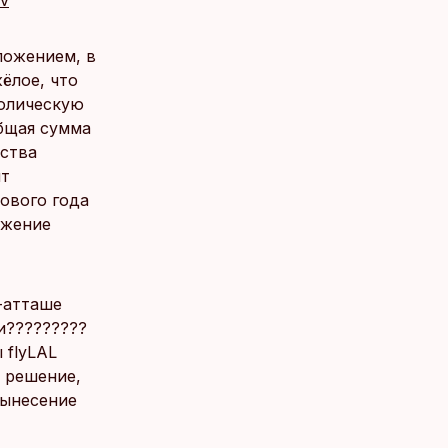
lv
ложением, в
ёлое, что
волическую
общая сумма
ества
ит
Нового года
лжение
с-атташе
и?????????
 flyLAL
 решение,
вынесение