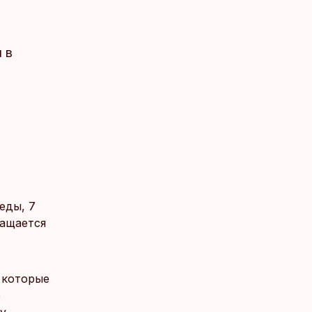
 в
еды, 7
ращается
 которые
е