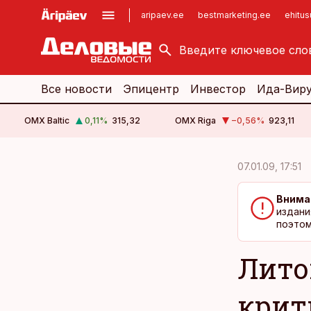
aripaev.ee
bestmarketing.ee
ehitu
kinnisvarauudised.ee
imelineajalugu.ee
logistikauudised.ee
imelineteadus.ee
Все новости
Эпицентр
Инвестор
Ида-Вир
OMX Baltic
0,11
%
315,32
OMX Riga
−0,56
%
923,11
cebook
cebook
07.01.09, 17:51
Twitter)
Twitter)
Внима
kedIn
kedIn
издани
поэтом
ail
ail
Лито
k
k
крит