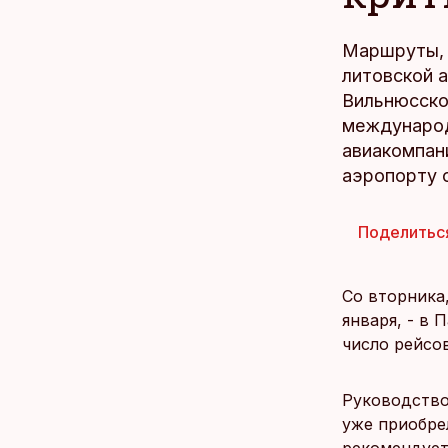
Маршруты, 
литовской а
Вильнюсск
международ
авиакомпан
аэропорту о
Поделитьс
Cо вторника,
января, - в 
число рейсо
Руководство
уже приобре