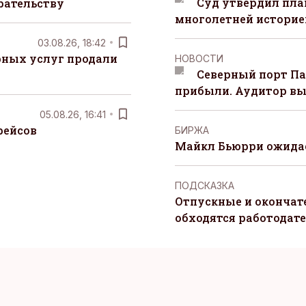
Суд утвердил пла
рательству
многолетней историей
03.08.26, 18:42
рных услуг продали
НОВОСТИ
Северный порт П
прибыли. Аудитор вы
05.08.26, 16:41
рейсов
БИРЖА
Майкл Бьюрри ожидае
ПОДСКАЗКА
Отпускные и окончат
обходятся работодат