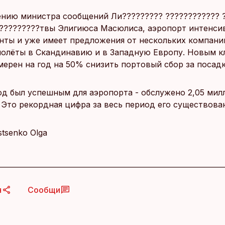
нию министра сообщений Ли????????? ???????????? 
 ?????????твы Элигиюса Масюлиса, аэропорт интенси
нты и уже имеет предложения от нескольких компани
полёты в Скандинавию и в Западную Европу. Новым к
мерен на год на 50% снизить портовый сбор за посадк
д был успешным для аэропорта - обслужено 2,05 мил
 Это рекордная цифра за весь период его существова
Istsenko Olga
я
Сообщи