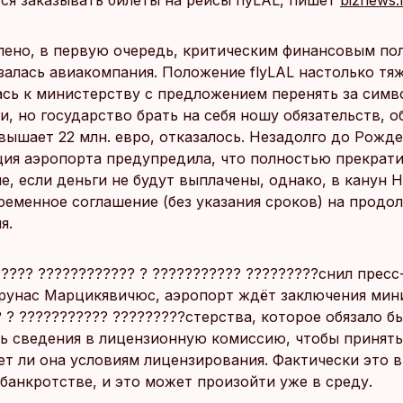
ся заказывать билеты на рейсы flyLAL, пишет
biznews.
лено, в первую очередь, критическим финансовым по
залась авиакомпания. Положение flyLAL настолько тяж
ась к министерству с предложением перенять за сим
и, но государство брать на себя ношу обязательств, 
вышает 22 млн. евро, отказалось. Незадолго до Рожд
ия аэропорта предупредила, что полностью прекрат
, если деньги не будут выплачены, однако, в канун 
ременное соглашение (без указания сроков) на продо
я.
???? ???????????? ? ??????????? ?????????снил прес
рунас Марцикявичюс, аэропорт ждёт заключения мин
 ? ??????????? ?????????стерства, которое обязало бы
ь сведения в лицензионную комиссию, чтобы принять
ет ли она условиям лицензирования. Фактически это 
банкротстве, и это может произойти уже в среду.