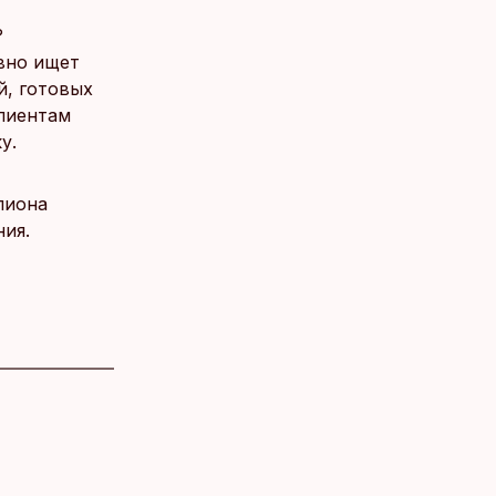
?
вно ищет
й, готовых
лиентам
у.
лиона
ния.