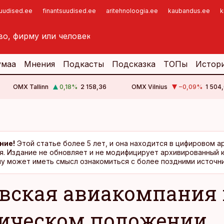
suudised.ee
finantsuudised.ee
aritehnoloogia.ee
kaubandus.ee
k
умаа
Мнения
Подкасты
Подсказка
ТОПы
Истор
OMX Tallinn
0,18
%
2 158,36
OMX Vilnius
−0,09
%
1 504,
ние!
Этой статье более 5 лет, и она находится в цифировом а
я. Издание не обновляет и не модифицирует архивированный 
у может иметь смысл ознакомиться с более поздними источни
вская авиакомпания 
ическом положении