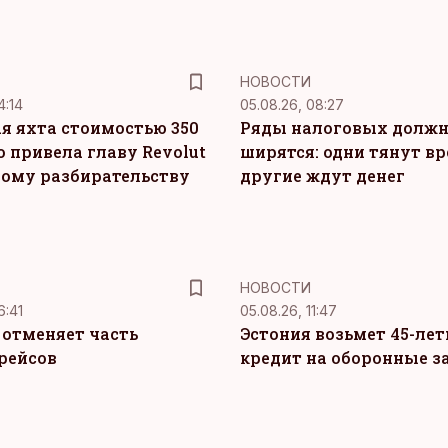
НОВОСТИ
4:14
05.08.26, 08:27
я яхта стоимостью 350
Ряды налоговых долж
о привела главу Revolut
ширятся: одни тянут вр
ному разбирательству
другие ждут денег
НОВОСТИ
6:41
05.08.26, 11:47
c отменяет часть
Эстония возьмет 45-ле
рейсов
кредит на оборонные з