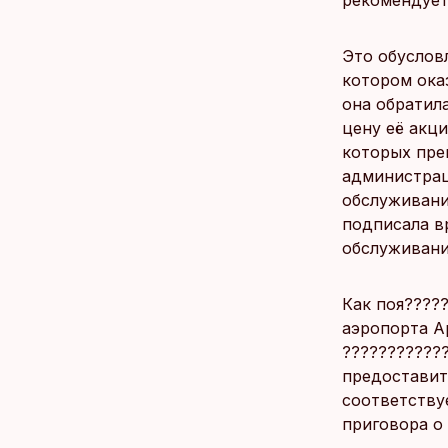
рекомендует
Это обуслов
котором ока
она обратил
цену её акци
которых пре
администрац
обслуживание
подписала в
обслуживани
Как поя?????
аэропорта А
????????????
предоставит
соответству
приговора о 