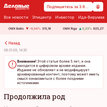
Подпишитесь за 3.99 €
Все новости
Эпицентр
Инвестор
Ида-Вирумаа
OMX Baltic
−0,04
%
315,18
OMX Riga
0,23
%
925,27
cebook
cebook
Назад
Twitter)
Twitter)
08.01.09, 14:35
kedIn
kedIn
Внимание!
Этой статье более 5 лет, и она
находится в цифировом архиве издания.
ail
ail
Издание не обновляет и не модифицирует
архивированный контент, поэтому может иметь
k
k
смысл ознакомиться с более поздними
источниками.
Продолжила род