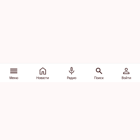
Меню
Новости
Радио
Поиск
Войти
Vana-Lõuna 39/1, 19094 Tallinn
(+372) 667 0111
dv@aripaev.ee