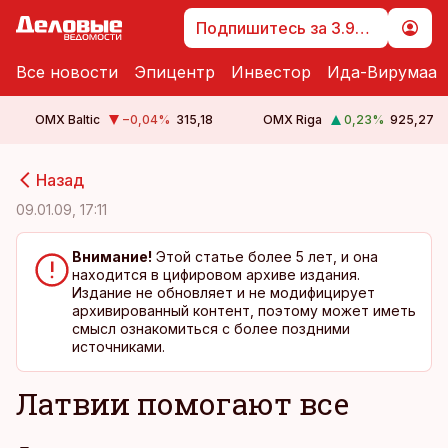
Подпишитесь за 3.99 €
Все новости
Эпицентр
Инвестор
Ида-Вирумаа
OMX Baltic
−0,04
%
315,18
OMX Riga
0,23
%
925,27
cebook
cebook
Назад
Twitter)
Twitter)
09.01.09, 17:11
kedIn
kedIn
Внимание!
Этой статье более 5 лет, и она
находится в цифировом архиве издания.
ail
ail
Издание не обновляет и не модифицирует
архивированный контент, поэтому может иметь
k
k
смысл ознакомиться с более поздними
источниками.
Латвии помогают все