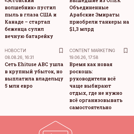
«Эстонский
Вышедшие из ОПЕК
волшебник» пустил
Объединенные
пыль в глаза США и
Арабские Эмираты
Канаде – стартап
приобрели танкеры на
беженца сулил
$1,3 млрд
вечную батарейку
KM
НОВОСТИ
CONTENT MARKETING
08.08.26, 16:31
19.06.26, 17:58
Сеть Ehituse ABC ушла
Время как новая
в крупный убыток, но
роскошь:
выплатила владельцу
руководители всё
5 млн евро
чаще выбирают
отдых, где не нужно
всё организовывать
самостоятельно