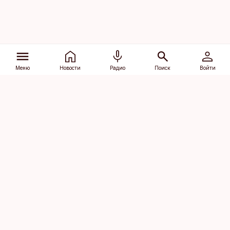
Меню
Новости
Радио
Поиск
Войти
Vana-Lõuna 39/1, 19094 Tallinn
(+372) 667 0111
dv@aripaev.ee
Подписаться
Об Äripäev
Реклама
Контакт