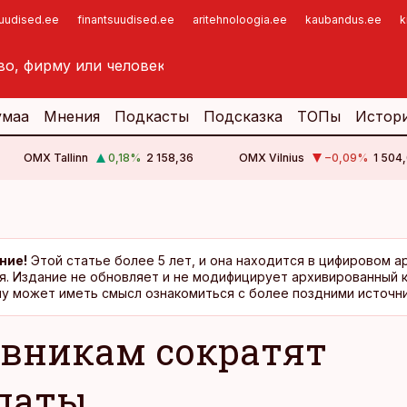
suudised.ee
finantsuudised.ee
aritehnoloogia.ee
kaubandus.ee
k
умаа
Мнения
Подкасты
Подсказка
ТОПы
Истор
OMX Tallinn
0,18
%
2 158,36
OMX Vilnius
−0,09
%
1 504,
ние!
Этой статье более 5 лет, и она находится в цифировом а
я. Издание не обновляет и не модифицирует архивированный 
у может иметь смысл ознакомиться с более поздними источни
вникам сократят
латы