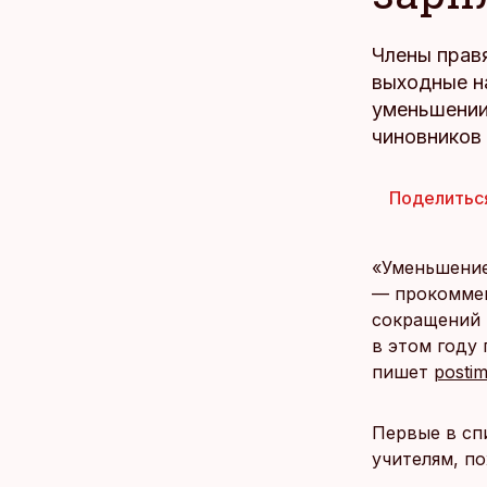
Члены прав
выходные н
уменьшении
чиновников 
Поделитьс
«Уменьшение 
— прокоммен
сокращений 
в этом году
пишет
postim
Первые в сп
учителям, п