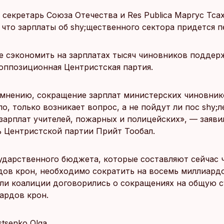
 секретарь Союза Отечества и Res Publica Маргус Тса
 что зарплаты об shy;щественного сектора придется п
 сэкономить на зарплатах тысяч чиновников поддер
оппозиционная Центристская партия.
мнению, сокращение зарплат министерских чиновник
о, только возникает вопрос, а не пойдут ли пос shy;л
зарплат учителей, пожарных и полицейских», — заяви
ь Центристской партии Прийт Тообал.
ударственного бюджета, которые составляют сейчас 
дов крон, необходимо сократить на восемь миллиардо
ли коалиции договорились о сокращениях на общую 
ардов крон.
Istsenko Olga