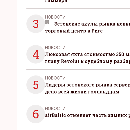
Гаммера
НОВОСТИ
3
Эстонские акулы рынка нед
торговый центр в Риге
НОВОСТИ
4
Люксовая яхта стоимостью 350 м
главу Revolut к судебному разби
НОВОСТИ
5
Лидеры эстонского рынка серве
дело всей жизни голландцам
НОВОСТИ
6
airBaltic отменяет часть зимних 