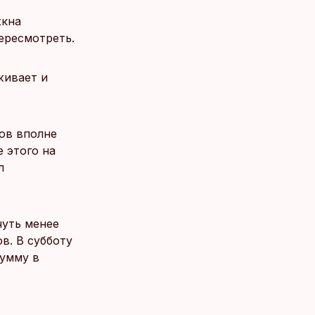
хкна
ересмотреть.
живает и
ов вполне
е этого на
л
чуть менее
в. В субботу
сумму в