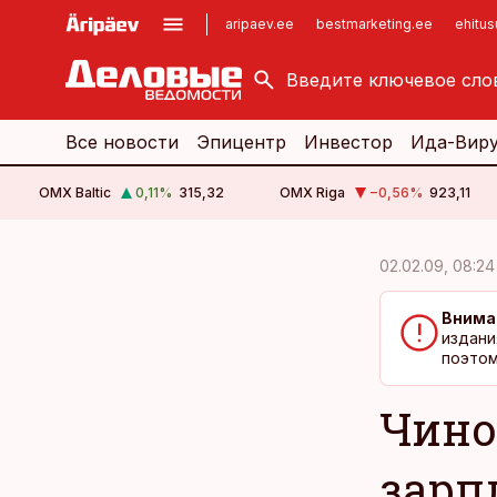
aripaev.ee
bestmarketing.ee
ehitu
kinnisvarauudised.ee
imelineajalugu.ee
logistikauudised.ee
imelineteadus.ee
Все новости
Эпицентр
Инвестор
Ида-Вир
OMX Baltic
0,11
%
315,32
OMX Riga
−0,56
%
923,11
cebook
cebook
02.02.09, 08:24
Twitter)
Twitter)
Внима
kedIn
kedIn
издани
поэтом
ail
ail
Чино
k
k
зарп