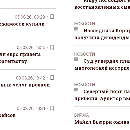
восстановленных сма
05.08.26, 09:29
вижимости купили
НОВОСТИ
Наследники Корпу
получили дивиденды 
05.08.26, 14:14
лн евро привела
НОВОСТИ
Суд утвердил пла
рательству
многолетней историей
03.08.26, 18:42
рных услуг продали
НОВОСТИ
Северный порт П
прибыли. Аудитор вы
05.08.26, 16:41
рейсов
БИРЖА
Майкл Бьюрри ожидае