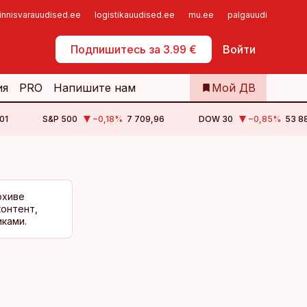
innisvarauudised.ee
logistikauudised.ee
mu.ee
palgauudised.ee
Самообслуживание
Подпишитесь за 3.99 €
Войти
ия
PRO
Напишите нам
Мой ДВ
01
S&P 500
−0,18
%
7 709,96
DOW 30
−0,85
%
53 88
рхиве
контент,
ками.