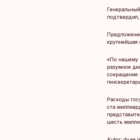
Генеральный
подтвердил,
Предложение
крупнейшая 
«По нашему 
разумное дел
сокращение 
генсекретар
Расходы гос
ста миллиар
представите
шесть милли
Autor: dv.ee 