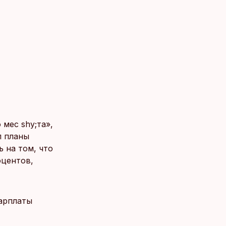
мес shy;та»,
л планы
 на том, что
оцентов,
зарплаты