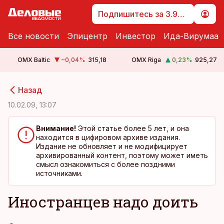
Подпишитесь за 3.99 €
Все новости
Эпицентр
Инвестор
Ида-Вирумаа
OMX Baltic
−0,04
%
315,18
OMX Riga
0,23
%
925,27
cebook
cebook
Назад
Twitter)
Twitter)
10.02.09, 13:07
kedIn
kedIn
Внимание!
Этой статье более 5 лет, и она
находится в цифировом архиве издания.
ail
ail
Издание не обновляет и не модифицирует
архивированный контент, поэтому может иметь
k
k
смысл ознакомиться с более поздними
источниками.
Иностранцев надо доить