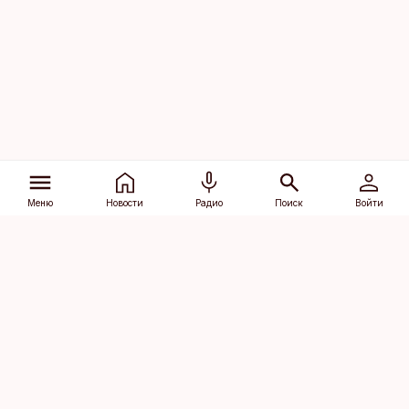
Меню
Новости
Радио
Поиск
Войти
Vana-Lõuna 39/1, 19094 Tallinn
(+372) 667 0111
dv@aripaev.ee