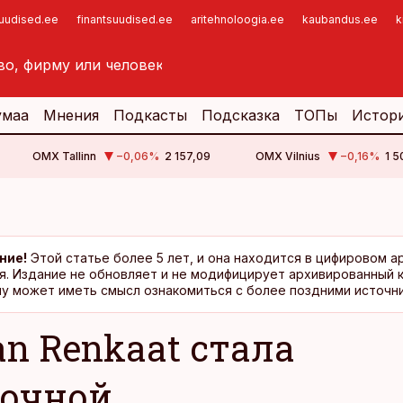
suudised.ee
finantsuudised.ee
aritehnoloogia.ee
kaubandus.ee
k
умаа
Мнения
Подкасты
Подсказка
ТОПы
Истор
OMX Tallinn
−0,06
%
2 157,09
OMX Vilnius
−0,16
%
1 5
ние!
Этой статье более 5 лет, и она находится в цифировом а
я. Издание не обновляет и не модифицирует архивированный 
у может иметь смысл ознакомиться с более поздними источни
an Renkaat стала
очной