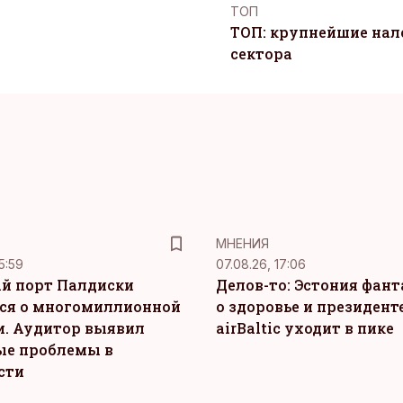
ТОП
ТОП: крупнейшие на
сектора
MНЕНИЯ
5:59
07.08.26, 17:06
й порт Палдиски
Делов-то: Эстония фан
ся о многомиллионной
о здоровье и президенте
. Аудитор выявил
airBaltic уходит в пике
ые проблемы в
сти