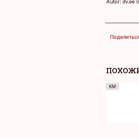
Autor: dv.ee 
Поделитьс
ПОХОЖИ
KM