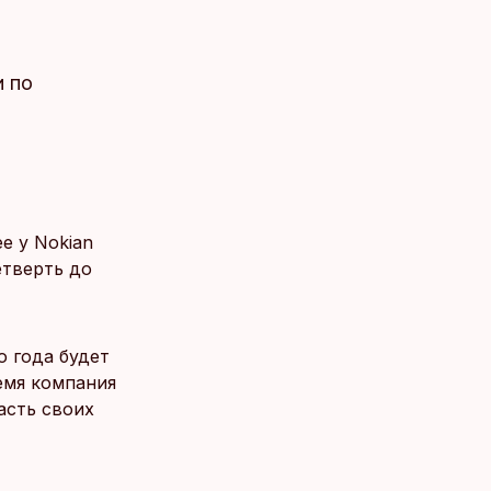
и по
е у Nokian
етверть до
о года будет
емя компания
асть своих