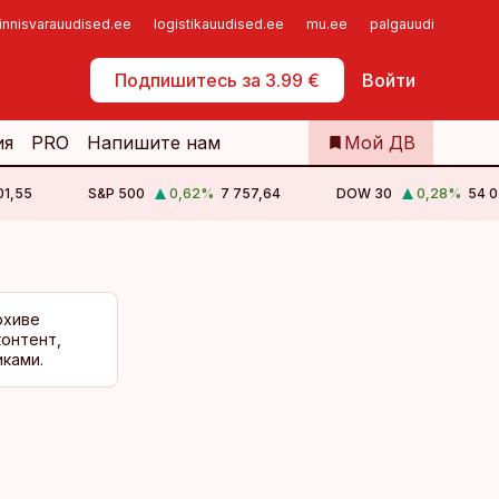
innisvarauudised.ee
logistikauudised.ee
mu.ee
palgauudised.ee
Самообслуживание
Подпишитесь за 3.99 €
Войти
ия
PRO
Напишите нам
Мой ДВ
01,55
S&P 500
0,62
%
7 757,64
DOW 30
0,28
%
54 0
рхиве
контент,
ками.