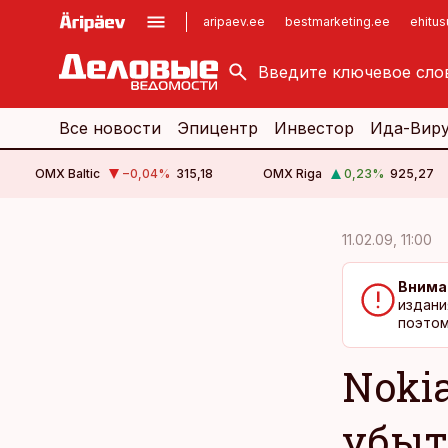
aripaev.ee
bestmarketing.ee
ehitu
kinnisvarauudised.ee
imelineajalugu.ee
logistikauudised.ee
imelineteadus.ee
Все новости
Эпицентр
Инвестор
Ида-Вир
OMX Baltic
−0,04
%
315,18
OMX Riga
0,23
%
925,27
cebook
cebook
11.02.09, 11:00
Twitter)
Twitter)
Внима
kedIn
kedIn
издани
поэтом
ail
ail
Noki
k
k
убыт