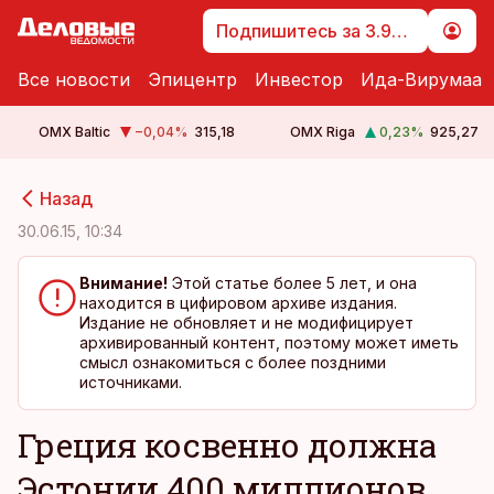
Подпишитесь за 3.99 €
Все новости
Эпицентр
Инвестор
Ида-Вирумаа
OMX Baltic
−0,04
%
315,18
OMX Riga
0,23
%
925,27
cebook
cebook
Назад
Twitter)
Twitter)
30.06.15, 10:34
kedIn
kedIn
Внимание!
Этой статье более 5 лет, и она
находится в цифировом архиве издания.
ail
ail
Издание не обновляет и не модифицирует
архивированный контент, поэтому может иметь
k
k
смысл ознакомиться с более поздними
источниками.
Греция косвенно должна
Эстонии 400 миллионов