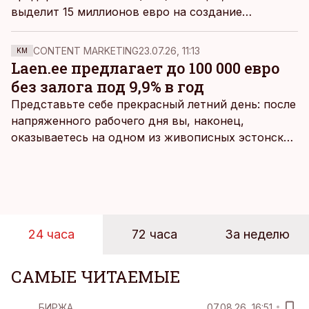
выделит 15 миллионов евро на создание
семейных аттракционов, вызывающих
международный интерес.
CONTENT MARKETING
23.07.26, 11:13
KM
Laen.ee предлагает до 100 000 евро
без залога под 9,9% в год
Представьте себе прекрасный летний день: после
напряженного рабочего дня вы, наконец,
оказываетесь на одном из живописных эстонских
пляжей. Температура морской воды едва
достигает 18 градусов, но вы как закаленный
предприниматель знаете, что смелость города
берет, и без долгих раздумий бросаетесь в воду.
24 часа
72 часа
За неделю
САМЫЕ ЧИТАЕМЫЕ
БИРЖА
07.08.26, 16:51