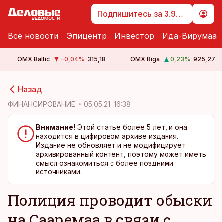
Подпишитесь за 3.99 €
Все новости
Эпицентр
Инвестор
Ида-Вирумаа
OMX Baltic
−0,04
%
315,18
OMX Riga
0,23
%
925,27
cebook
Назад
Twitter)
ФИНАНСИРОВАНИЕ
05.05.21, 16:38
kedIn
Внимание!
Этой статье более 5 лет, и она
находится в цифировом архиве издания.
ail
Издание не обновляет и не модифицирует
архивированный контент, поэтому может иметь
k
смысл ознакомиться с более поздними
источниками.
Полиция проводит обыски
на Сааремаа в связи с