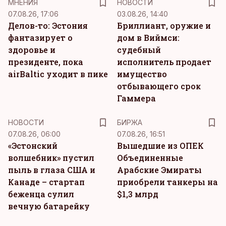
MНЕНИЯ
НОВОСТИ
07.08.26, 17:06
03.08.26, 14:40
Делов-то: Эстония
Бриллиант, оружие и
фантазирует о
дом в Виймси:
здоровье и
судебный
президенте, пока
исполнитель продает
airBaltic уходит в пике
имущество
отбывающего срок
Гаммера
НОВОСТИ
БИРЖА
07.08.26, 06:00
07.08.26, 16:51
«Эстонский
Вышедшие из ОПЕК
волшебник» пустил
Объединенные
пыль в глаза США и
Арабские Эмираты
Канаде – стартап
приобрели танкеры на
беженца сулил
$1,3 млрд
вечную батарейку
KM