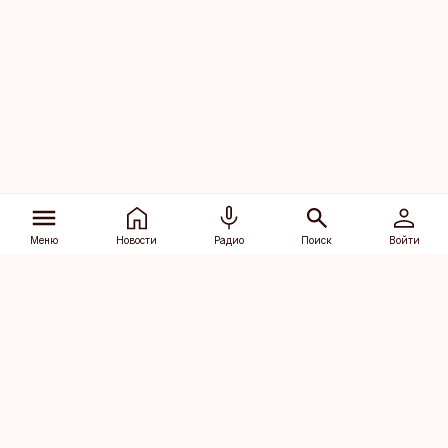
Меню
Новости
Радио
Поиск
Войти
Vana-Lõuna 39/1, 19094 Tallinn
(+372) 667 0111
dv@aripaev.ee