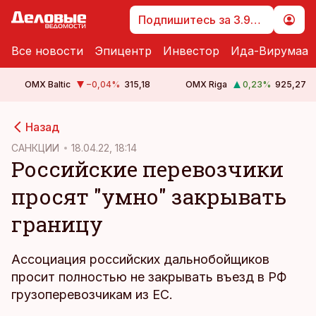
Подпишитесь за 3.99 €
Все новости
Эпицентр
Инвестор
Ида-Вирумаа
OMX Baltic
−0,04
%
315,18
OMX Riga
0,23
%
925,27
cebook
cebook
Назад
Twitter)
Twitter)
САНКЦИИ
18.04.22, 18:14
Российские перевозчики
kedIn
kedIn
просят "умно" закрывать
ail
ail
границу
k
k
Ассоциация российских дальнобойщиков
просит полностью не закрывать въезд в РФ
грузоперевозчикам из ЕС.