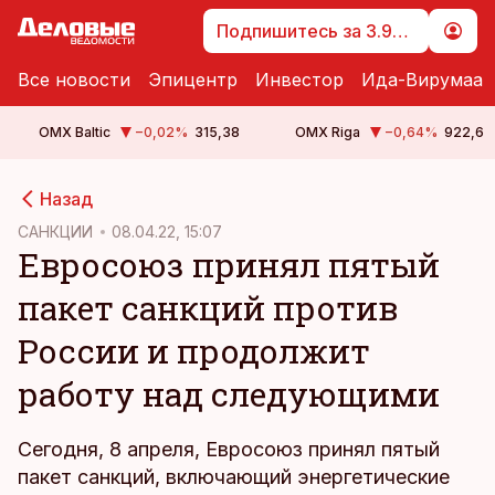
Подпишитесь за 3.99 €
Все новости
Эпицентр
Инвестор
Ида-Вирумаа
OMX Baltic
−0,02
%
315,38
OMX Riga
−0,64
%
922,6
cebook
cebook
Назад
Twitter)
Twitter)
САНКЦИИ
08.04.22, 15:07
Евросоюз принял пятый
kedIn
kedIn
пакет санкций против
ail
ail
России и продолжит
k
k
работу над следующими
Сегодня, 8 апреля, Евросоюз принял пятый
пакет санкций, включающий энергетические