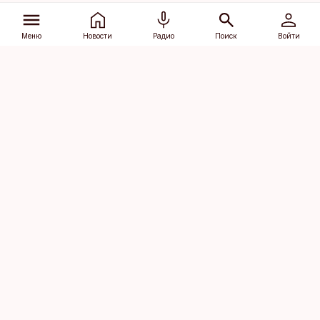
Меню
Новости
Радио
Поиск
Войти
Vana-Lõuna 39/1, 19094 Tallinn
(+372) 667 0111
dv@aripaev.ee
Подписаться
Об Äripäev
Реклама
Контакт
Права на
Кодекс журналистской
использование
этики
контента