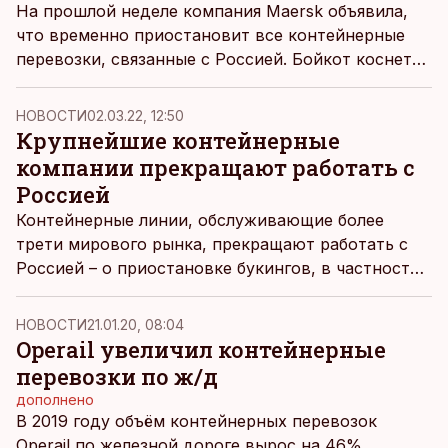
На прошлой неделе компания Maersk объявила,
что временно приостановит все контейнерные
перевозки, связанные с Россией. Бойкот коснется
также эстонского филиала компании и местного
транзита, пишет Äripäev.
НОВОСТИ
02.03.22, 12:50
Крупнейшие контейнерные
компании прекращают работать с
Россией
Контейнерные линии, обслуживающие более
трети мирового рынка, прекращают работать с
Россией – о приостановке букингов, в частности,
официально сообщили Maersk, Mediterranean
Shipping Company и CMA CGM.
НОВОСТИ
21.01.20, 08:04
Operail увеличил контейнерные
перевозки по ж/д
дополнено
В 2019 году объём контейнерных перевозок
Operail по железной дороге вырос на 46%,