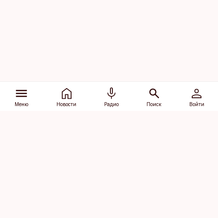
Меню
Новости
Радио
Поиск
Войти
Vana-Lõuna 39/1, 19094 Tallinn
(+372) 667 0111
dv@aripaev.ee