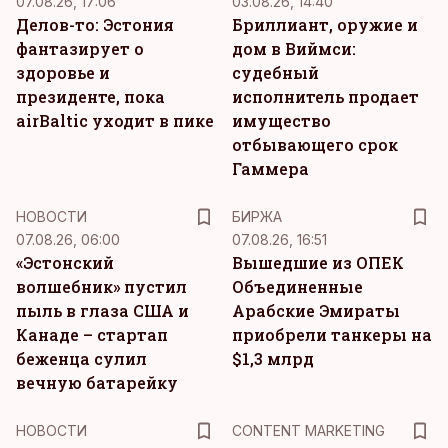
07.08.26, 17:06
03.08.26, 14:40
Делов-то: Эстония
Бриллиант, оружие и
фантазирует о
дом в Виймси:
здоровье и
судебный
президенте, пока
исполнитель продает
airBaltic уходит в пике
имущество
отбывающего срок
Гаммера
НОВОСТИ
БИРЖА
07.08.26, 06:00
07.08.26, 16:51
«Эстонский
Вышедшие из ОПЕК
волшебник» пустил
Объединенные
пыль в глаза США и
Арабские Эмираты
Канаде – стартап
приобрели танкеры на
беженца сулил
$1,3 млрд
вечную батарейку
KM
НОВОСТИ
CONTENT MARKETING