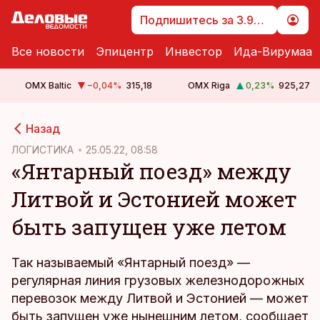
Подпишитесь за 3.99 €
Все новости
Эпицентр
Инвестор
Ида-Вирумаа
OMX Baltic
−0,04
%
315,18
OMX Riga
0,23
%
925,27
cebook
Назад
Twitter)
ЛОГИСТИКА
25.05.22, 08:58
«Янтарный поезд» между
kedIn
Литвой и Эстонией может
ail
быть запущен уже летом
k
Так называемый «Янтарный поезд» —
регулярная линия грузовых железнодорожных
перевозок между Литвой и Эстонией — может
быть запущен уже нынешним летом, сообщает