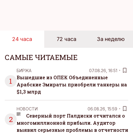
быстрее, чем устоявшийся имидж сетей
магазинов. Масштабное исследование цен,
проведенное в апреле, проливает свет на
реальную картину уровня цен в крупнейших
розничных сетях Эстонии.
24 часа
72 часа
За неделю
САМЫЕ ЧИТАЕМЫЕ
БИРЖА
07.08.26, 16:51
Вышедшие из ОПЕК Объединенные
1
Арабские Эмираты приобрели танкеры на
$1,3 млрд
НОВОСТИ
06.08.26, 15:59
Северный порт Палдиски отчитался о
2
многомиллионной прибыли. Аудитор
выявил серьезные проблемы в отчетности