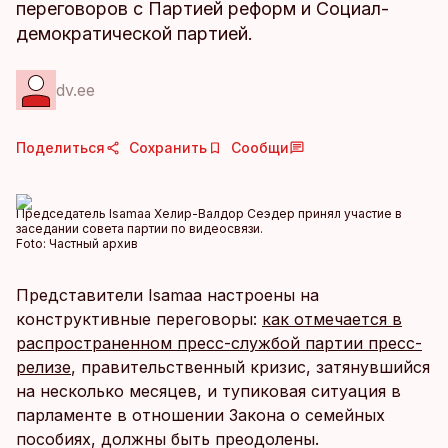
переговоров с Партией реформ и Социал-
демократической партией.
dv.ee
Поделиться
Сохранить
Сообщи
Председатель Isamaa Хелир-Валдор Сеэдер принял участие в
заседании совета партии по видеосвязи.
Foto:
Частный архив
Представители Isamaa настроены на
конструктивные переговоры:
как отмечается в
распространенном пресс-службой партии пресс-
релизе
, правительственный кризис, затянувшийся
на несколько месяцев, и тупиковая ситуация в
парламенте в отношении Закона о семейных
пособиях, должны быть преодолены.