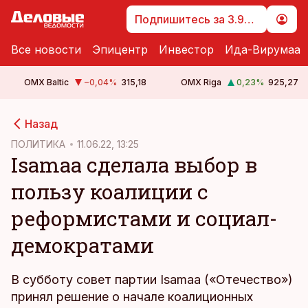
Подпишитесь за 3.99 €
Все новости
Эпицентр
Инвестор
Ида-Вирумаа
OMX Baltic
−0,04
%
315,18
OMX Riga
0,23
%
925,27
cebook
Назад
Twitter)
ПОЛИТИКА
11.06.22, 13:25
Isamaa сделала выбор в
kedIn
пользу коалиции с
ail
реформистами и социал-
k
демократами
В субботу совет партии Isamaa («Отечество»)
принял решение о начале коалиционных