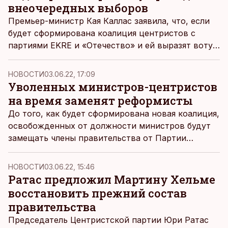
внеочередных выборов
Премьер-министр Кая Каллас заявила, что, если
будет сформирована коалиция центристов с
партиями EKRE и «Отечество» и ей выразят вотум
недоверия, Партия реформ обратится к
президенту с просьбой о возможности
НОВОСТИ
03.06.22, 17:09
проведения внеочередных выборов, но
Уволенных министров-центристов
президент вправе действовать по своему
на время заменят реформисты
усмотрению.
До того, как будет сформирована новая коалиция,
освобожденных от должности министров будут
замещать члены правительства от Партии
реформ, передает пресс-служба правительства.
НОВОСТИ
03.06.22, 15:46
Ратас предложил Мартину Хельме
восстановить прежний состав
правительства
Председатель Центристской партии Юри Ратас