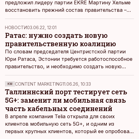
предложил лидеру партии EKRE Мартину Хельме
восстановить прежний состав правительства –
союз центристов, консерваторов и
отечественников.
НОВОСТИ
03.06.22, 12:01
Ратас: нужно создать новую
правительственную коалицию
По словам председателя Центристской партии
Юри Ратаса, Эстонии требуется работоспособное
правительство, и необходимо создать новую
правительственную коалицию.
CONTENT MARKETING
11.06.26, 10:33
KM
Таллиннский порт тестирует сеть
5G+: заменит ли мобильная связь
часть кабельных соединений
В апреле компания Telia открыла для своих
клиентов мобильную сеть 5G+, и одним из
первых крупных клиентов, который ее опробовал,
стал Таллиннский порт, который тестировал