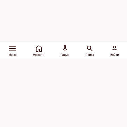
Меню
Новости
Радио
Поиск
Войти
Vana-Lõuna 39/1, 19094 Tallinn
(+372) 667 0111
dv@aripaev.ee
Подписаться
Об Äripäev