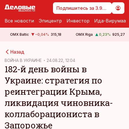
Подпишитесь за 3.99 €
Все новости
Эпицентр
Инвестор
Ида-Вирумаа
OMX Baltic
−0,04
%
315,18
OMX Riga
0,23
%
925,27
cebook
cebook
Назад
Twitter)
Twitter)
ВОЙНА В УКРАИНЕ
24.08.22, 12:04
182-й день войны в
kedIn
kedIn
Украине: стратегия по
ail
ail
реинтеграции Крыма,
k
k
ликвидация чиновника-
коллаборациониста в
Запорожье