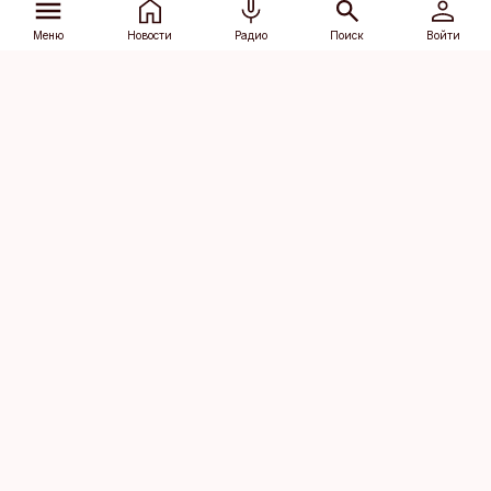
Меню
Новости
Радио
Поиск
Войти
Vana-Lõuna 39/1, 19094 Tallinn
(+372) 667 0111
dv@aripaev.ee
Подписаться
Об Äripäev
Реклама
Контакт
Права на
Кодекс журналистской
использование
этики
контента
Общие условия
Политика