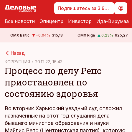
Подпишитесь за 3.99 €
Все новости
Эпицентр
Инвестор
Ида-Вирумаа
OMX Baltic
−0,04
%
315,18
OMX Riga
0,23
%
925,27
cebook
cebook
Назад
Twitter)
Twitter)
КОРРУПЦИЯ
20.12.22, 16:43
Процесс по делу Репс
kedIn
kedIn
приостановлен по
ail
ail
состоянию здоровья
k
k
Во вторник Харьюский уездный суд отложил
назначенные на этот год слушания дела
бывшего министра образования и науки
Майлис Репс (Центристская партия), которую