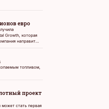
ионов евро
олучила
al Growth, которая
омпания направит
елизе.
а
скопаемым топливом,
илотный проект
 может стать первая