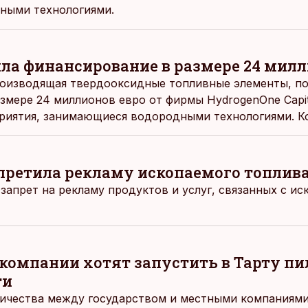
ными технологиями.
ила финансирование в размере 24 милл
роизводящая твердооксидные топливные элементы, п
змере 24 миллионов евро от фирмы HydrogenOne Capit
приятия, занимающиеся водородными технологиями. К
 строительство нового завода, сообщается в пресс-р
претила рекламу ископаемого топлив
запрет на рекламу продуктов и услуг, связанных с и
 компании хотят запустить в Тарту п
ти
ичества между государством и местными компаниями