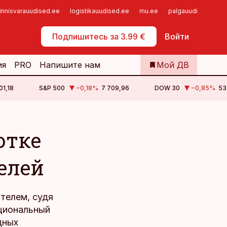
innisvarauudised.ee
logistikauudised.ee
mu.ee
palgauudised.ee
Самообслуживание
Подпишитесь за 3.99 €
Войти
ия
PRO
Напишите нам
Мой ДВ
01,18
S&P 500
−0,18
%
7 709,96
DOW 30
−0,85
%
53
отке
елей
телем, судя
ациональный
дных