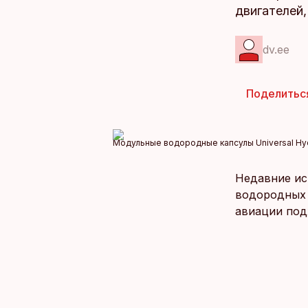
двигателей
dv.ee
Поделитьс
Модульные водородные капсулы Universal Hyd
Недавние ис
водородных 
авиации под