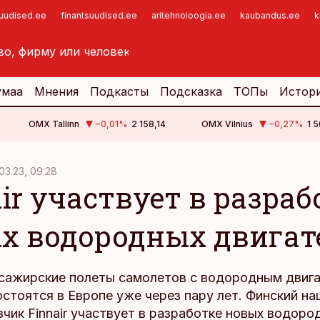
suudised.ee
finantsuudised.ee
aritehnoloogia.ee
kaubandus.ee
k
умаа
Мнения
Подкасты
Подсказка
ТОПы
Истор
OMX Tallinn
−0,01
%
2 158,14
OMX Vilnius
−0,27
%
1 5
03.23, 09:28
ir участвует в разраб
х водородных двигат
сажирские полеты самолетов с водородным двига
остоятся в Европе уже через пару лет. Финский н
чик Finnair участвует в разработке новых водоро