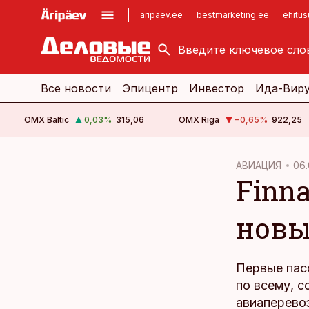
aripaev.ee
bestmarketing.ee
ehitu
kinnisvarauudised.ee
imelineajalugu.ee
logistikauudised.ee
imelineteadus.ee
Все новости
Эпицентр
Инвестор
Ида-Вир
OMX Baltic
0,03
%
315,06
OMX Riga
−0,65
%
922,25
cebook
АВИАЦИЯ
06.
Finna
Twitter)
kedIn
новы
ail
k
Первые пас
по всему, с
авиаперевоз