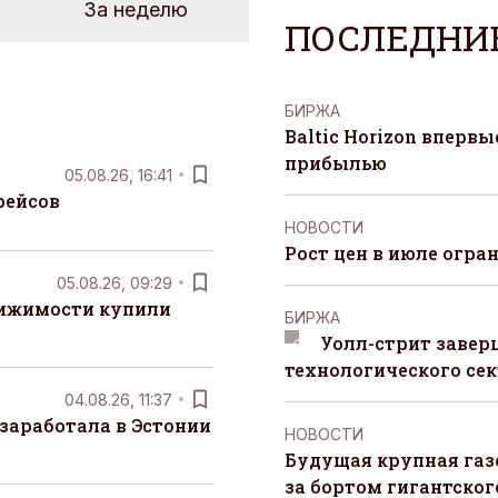
За неделю
ПОСЛЕДНИ
БИРЖА
Baltic Horizon вперв
прибылью
05.08.26, 16:41
рейсов
НОВОСТИ
Рост цен в июле огра
05.08.26, 09:29
вижимости купили
БИРЖА
Уолл-стрит завер
технологического сек
04.08.26, 11:37
заработала в Эстонии
НОВОСТИ
Будущая крупная газ
за бортом гигантского