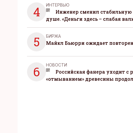
ИНТЕРВЬЮ
4
Инженер сменил стабильную 
душе. «Деньги здесь – слабая вал
БИРЖА
5
Майкл Бьюрри ожидает повторени
НОВОСТИ
6
Российская фанера уходит с р
«отмыванием» древесины продо