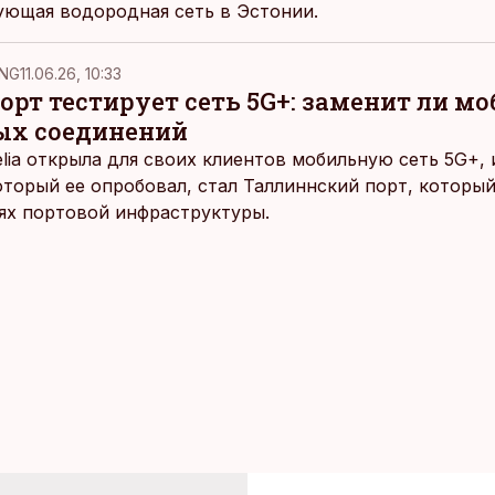
ующая водородная сеть в Эстонии.
NG
11.06.26, 10:33
рт тестирует сеть 5G+: заменит ли м
ых соединений
elia открыла для своих клиентов мобильную сеть 5G+,
оторый ее опробовал, стал Таллиннский порт, которы
ях портовой инфраструктуры.