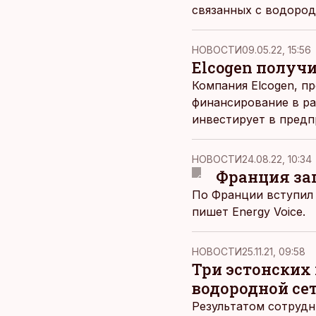
связанных с водород
НОВОСТИ
09.05.22, 15:56
Elcogen получ
Компания Elcogen, п
финансирование в ра
инвестирует в пред
полученную сумму на
НОВОСТИ
24.08.22, 10:34
Франция за
По Франции вступил 
пишет
Energy Voice.
НОВОСТИ
25.11.21, 09:58
Три эстонских
водородной се
Результатом сотрудн