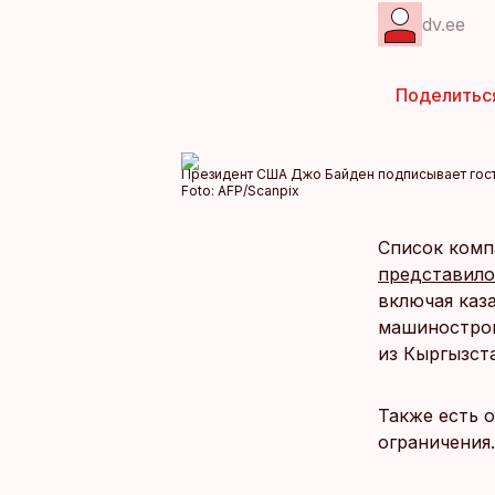
dv.ee
Поделитьс
Президент США Джо Байден подписывает гост
Foto:
AFP/Scanpix
Список комп
представило
включая каз
машиностроит
из Кыргызст
Также есть 
ограничения.