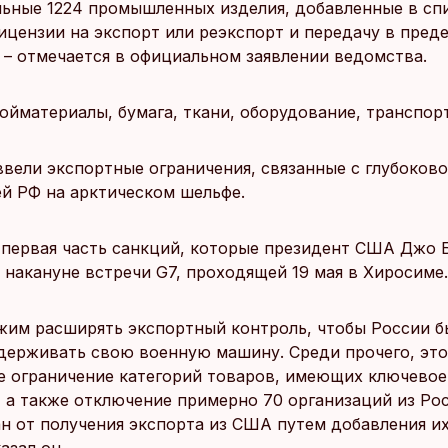
ьные 1224 промышленных изделия, добавленные в спи
ицензии на экспорт или реэкспорт и передачу в пред
, – отмечается в официальном заявлении ведомства.
ойматериалы, бумага, ткани, оборудование, транспорт
вели экспортные ограничения, связанные с глубоков
й РФ на арктическом шельфе.
 первая часть санкций, которые президент США Джо 
накануне встречи G7, проходящей 19 мая в Хиросиме.
им расширять экспортный контроль, чтобы России б
держивать свою военную машину. Среди прочего, это
е ограничение категорий товаров, имеющих ключевое
, а также отключение примерно 70 организаций из Ро
ан от получения экспорта из США путем добавления и