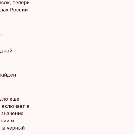
сок, теперь
елах России
.
одной
Байден
ыло еще
 включает в
 значение
ссии и
х в черный