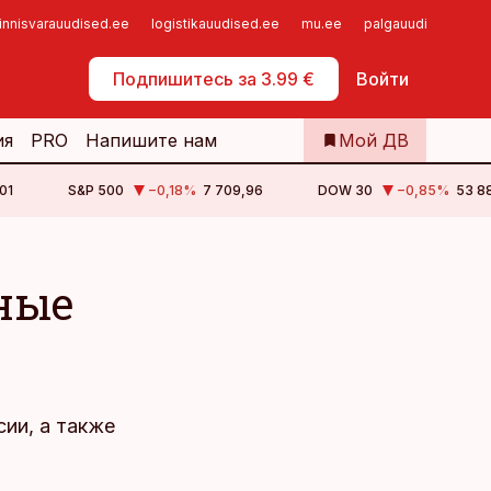
innisvarauudised.ee
logistikauudised.ee
mu.ee
palgauudised.ee
Самообслуживание
Подпишитесь за 3.99 €
Войти
ия
PRO
Напишите нам
Мой ДВ
01
S&P 500
−0,18
%
7 709,96
DOW 30
−0,85
%
53 88
ные
ии, а также