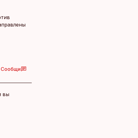
отив
направлены
Сообщи
и вы