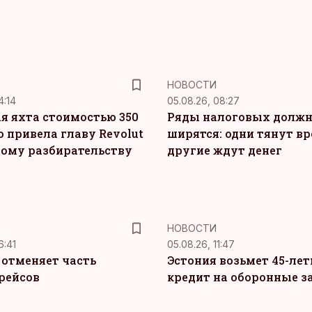
НОВОСТИ
4:14
05.08.26, 08:27
я яхта стоимостью 350
Ряды налоговых долж
о привела главу Revolut
ширятся: одни тянут вр
ному разбирательству
другие ждут денег
НОВОСТИ
6:41
05.08.26, 11:47
c отменяет часть
Эстония возьмет 45-ле
рейсов
кредит на оборонные з