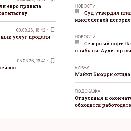
лн евро привела
НОВОСТИ
Суд утвердил пла
рательству
многолетней историей
03.08.26, 18:42
рных услуг продали
НОВОСТИ
Северный порт П
прибыли. Аудитор вы
05.08.26, 16:41
рейсов
БИРЖА
Майкл Бьюрри ожидае
ПОДСКАЗКА
Отпускные и окончат
обходятся работодат