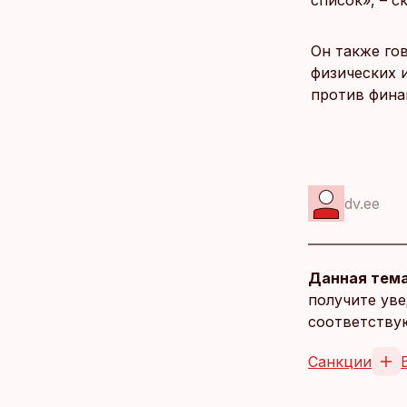
список», – ск
Он также го
физических 
против фина
dv.ee
Данная тема
получите уве
соответству
Санкции