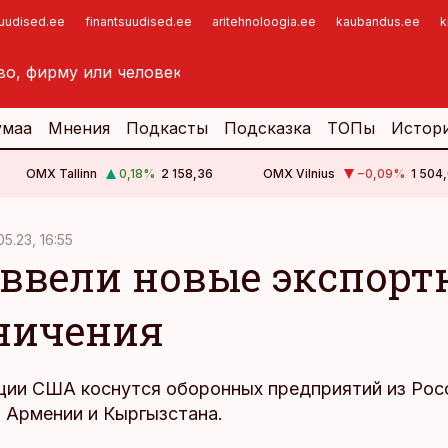
suudised.ee
finantsuudised.ee
aritehnoloogia.ee
kaubandus.ee
k
умаа
Мнения
Подкасты
Подсказка
ТОПы
Истор
OMX Tallinn
0,18
%
2 158,36
OMX Vilnius
−0,09
%
1 504,
05.23, 16:55
ввели новые экспорт
ничения
ции США коснутся оборонных предприятий из Росс
з Армении и Кыргызстана.