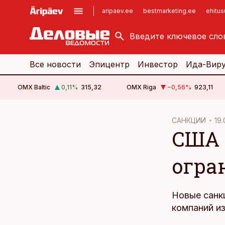
aripaev.ee
bestmarketing.ee
ehitu
kinnisvarauudised.ee
imelineajalugu.ee
logistikauudised.ee
imelineteadus.ee
Все новости
Эпицентр
Инвестор
Ида-Вир
OMX Baltic
0,11
%
315,32
OMX Riga
−0,56
%
923,11
cebook
cebook
САНКЦИИ
19.
США 
Twitter)
Twitter)
kedIn
kedIn
огра
ail
ail
k
k
Новые санк
компаний и