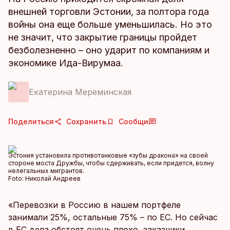
внешней торговли Эстонии, за полтора года
войны она еще больше уменьшилась. Но это
не значит, что закрытие границы пройдет
безболезненно – оно ударит по компаниям и
экономике Ида-Вирумаа.
Екатерина Мереминская
Поделиться
Сохранить
Сообщи
Эстония установила противотанковые «зубы дракона» на своей
стороне моста Дружбы, чтобы сдерживать, если придется, волну
нелегальных мигрантов.
Foto:
Николай Андреев
«Перевозки в Россию в нашем портфеле
занимали 25%, остальные 75% – по ЕС. Но сейчас
в ЕС дела обстоят очень плохо, заказчики