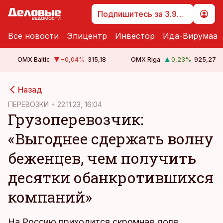
Подпишитесь за 3.99 €
Все новости
Эпицентр
Инвестор
Ида-Вирумаа
OMX Baltic
−0,04
%
315,18
OMX Riga
0,23
%
925,27
cebook
cebook
Назад
Twitter)
Twitter)
ПЕРЕВОЗКИ
22.11.23, 16:04
Грузоперевозчик:
kedIn
kedIn
«Выгоднее сдержать волну
ail
ail
беженцев, чем получить
k
k
десятки обанкротившихся
компаний»
На Россию приходится скромная доля