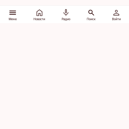
Меню
Новости
Радио
Поиск
Войти
Vana-Lõuna 39/1, 19094 Tallinn
(+372) 667 0111
dv@aripaev.ee
Подписаться
Об Äripäev
Реклама
Контакт
Права на
Кодекс журналистской
использование
этики
контента