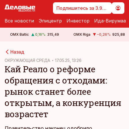
Подпишитесь за 3.99 €
Все новости
Эпицентр
Инвестор
Ида-Вирумаа
OMX Baltic
0,16
%
315,49
OMX Riga
−0,26
%
925,88
cebook
Назад
Twitter)
ОКРУЖАЮЩАЯ СРЕДА
17.05.25, 13:26
Кай Реало о реформе
kedIn
обращения с отходами:
ail
рынок станет более
k
открытым, а конкуренция
возрастет
Правительство наконец одобрило