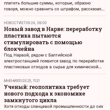
платить большие суммы, которые, образно
говоря, можно сравнить со штрафом, рассказал
руководитель Eesti Pakendiringlus Альдер
Харкманн.
НОВОСТИ
27.09.24, 08:00
Новый завод в Нарве: переработку
пластика пытаются
стимулировать с помощью
блокчейна
Под Нарвой, рядом с Балтийской
электростанцией появится завод по переработке
пластиковых отходов в сырье для химической
промышленности. Через три года при поддержке
TalTech и Фонда справедливого перехода должна
MНЕНИЯ
31.03.25, 11:21
быть запущена пилотная пиролизная установка,
Ученый: геополитика требует
после нее – полномасштабная.
нового подхода к экономике
замкнутого цикла
Хотя отходы сланцевой промышленности до сих