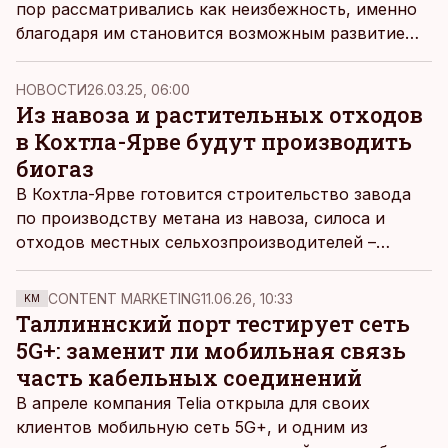
пор рассматривались как неизбежность, именно
благодаря им становится возможным развитие
долгосрочного, устойчивого и
конкурентоспособного сектора, приносящего
НОВОСТИ
26.03.25, 06:00
дополнительную экономическую ценность,
Из навоза и растительных отходов
пишет
эксперт по минеральному сырью
в Кохтла-Ярве будут производить
Института геологии TalTech и член Базовой
биогаз
лаборатории экономики замкнутого цикла
Рутт
В Кохтла-Ярве готовится строительство завода
Хинтс.
по производству метана из навоза, силоса и
отходов местных сельхозпроизводителей –
ботвы, соломы, испорченного урожая. Все это
будут доставлять на переработку на грузовиках,
CONTENT MARKETING
11.06.26, 10:33
KM
которые сами будут потреблять в качестве
Таллиннский порт тестирует сеть
топлива биометан.
5G+: заменит ли мобильная связь
часть кабельных соединений
В апреле компания Telia открыла для своих
клиентов мобильную сеть 5G+, и одним из