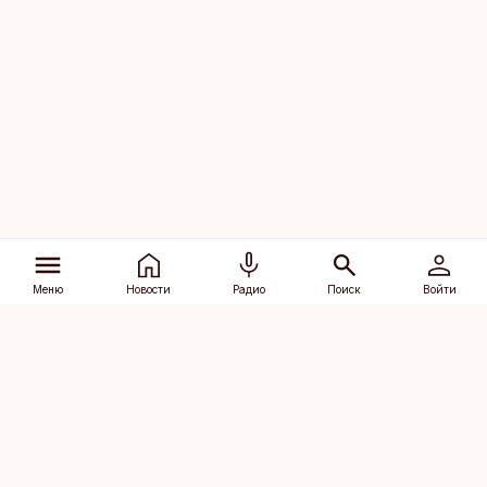
Меню
Новости
Радио
Поиск
Войти
Vana-Lõuna 39/1, 19094 Tallinn
(+372) 667 0111