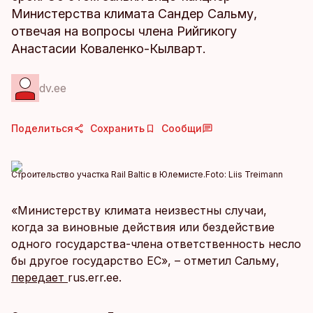
Министерства климата Сандер Сальму,
отвечая на вопросы члена Рийгикогу
Анастасии Коваленко-Кылварт.
dv.ee
Поделиться
Сохранить
Сообщи
Строительство участка Rail Baltic в Юлемисте.
Foto:
Liis Treimann
«Министерству климата неизвестны случаи,
когда за виновные действия или бездействие
одного государства-члена ответственность несло
бы другое государство ЕС», – отметил Сальму,
передает
rus.err.ee.