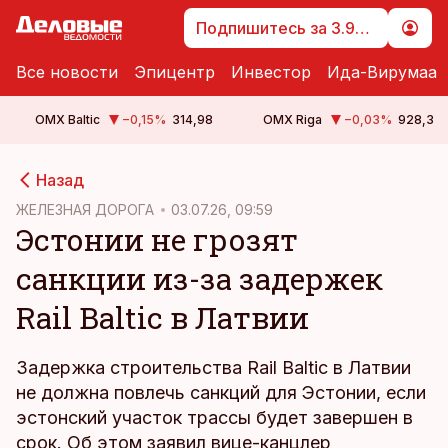
Подпишитесь за 3.99 €
Все новости
Эпицентр
Инвестор
Ида-Вирумаа
OMX Baltic
−0,15
%
314,98
OMX Riga
−0,03
%
928,3
cebook
cebook
Назад
Twitter)
Twitter)
ЖЕЛЕЗНАЯ ДОРОГА
03.07.26, 09:59
Эстонии не грозят
kedIn
kedIn
санкции из-за задержек
ail
ail
Rail Baltic в Латвии
k
k
Задержка строительства Rail Baltic в Латвии
не должна повлечь санкций для Эстонии, если
эстонский участок трассы будет завершен в
срок. Об этом заявил вице-канцлер