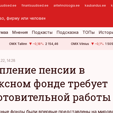
suudised.ee
finantsuudised.ee
aritehnoloogia.ee
kaubandus.ee
k
умаа
Мнения
Подкасты
Подсказка
ТОПы
Истор
OMX Tallinn
−0,18
%
2 154,46
OMX Vilnius
−0,1
%
1 505
.22, 14:28
пление пенсии в
ксном фонде требует
отовительной работы
сные фонды были впервые представлены на миров