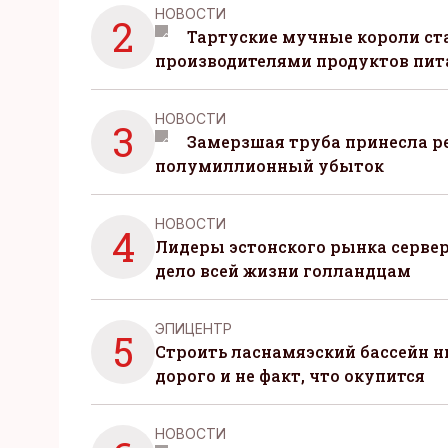
НОВОСТИ
2
Тартуские мучные короли с
производителями продуктов пит
НОВОСТИ
3
Замерзшая труба принесла р
полумиллионный убыток
НОВОСТИ
4
Лидеры эстонского рынка серве
дело всей жизни голландцам
ЭПИЦЕНТР
5
Строить ласнамяэский бассейн ни
дорого и не факт, что окупится
НОВОСТИ