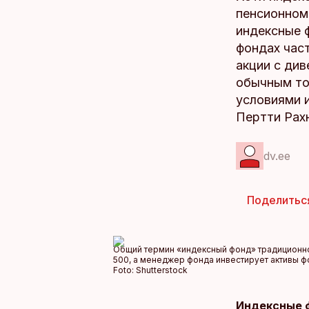
пенсионном 
индексные 
фондах част
акции с див
обычным то
условиями 
Пертти Рах
dv.ee
Поделитьс
Общий термин «индексный фонд» традиционно о
500, а менеджер фонда инвестирует активы ф
Foto:
Shutterstock
Индексные 