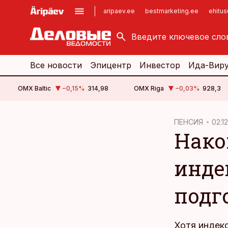
aripaev.ee
bestmarketing.ee
ehitu
kinnisvarauudised.ee
imelineajalugu.ee
logistikauudised.ee
imelineteadus.ee
Все новости
Эпицентр
Инвестор
Ида-Вир
OMX Baltic
−0,15
%
314,98
OMX Riga
−0,03
%
928,3
cebook
ПЕНСИЯ
02.12
Нако
Twitter)
kedIn
инде
ail
подг
k
Хотя индек