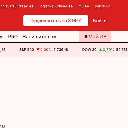
innisvarauudised.ee
logistikauudised.ee
mu.ee
palgauudised.ee
Самообслуживание
Подпишитесь за 3.99 €
Войти
ия
PRO
Напишите нам
Мой ДВ
,31
S&P 500
0,00
%
7 736,18
DOW 30
0,79
%
54 513
ом