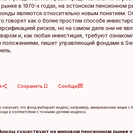
рынке в 1970-х годах, на эстонском пенсионном р
фонды являются относительно новым понятием. О
о говорят как о более простом способе инвестир
ерсификацией рисков, но на самом деле они не яв
варом и, как любая инвестиция, требуют ознакомл
и положениями, пишет управляющий фондами в S
нель.
я
Сохранить
Сообщи
значает, что фонд выбирает индекс, например, американские акции с бо
онда в соответствии с точными долями индекса.
фонды существуют на мировом пенсионном рынке у