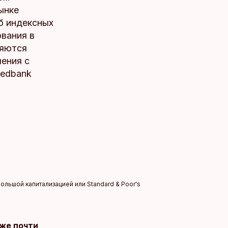
ынке
б индексных
ования в
ляются
ения с
wedbank
льшой капитализацией или Standard & Poor's
же почти