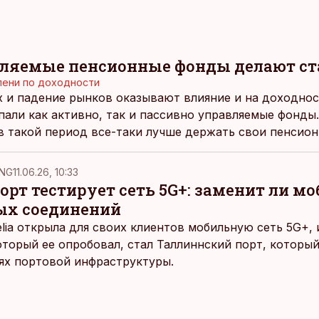
ляемые пенсионные фонды делают ста
пени по доходности
х и падение рынков оказывают влияние и на доходно
пали как активно, так и пассивно управляемые фонды
 в такой период все-таки лучше держать свои пенсион
NG
11.06.26, 10:33
рт тестирует сеть 5G+: заменит ли м
ых соединений
elia открыла для своих клиентов мобильную сеть 5G+,
оторый ее опробовал, стал Таллиннский порт, которы
ях портовой инфраструктуры.