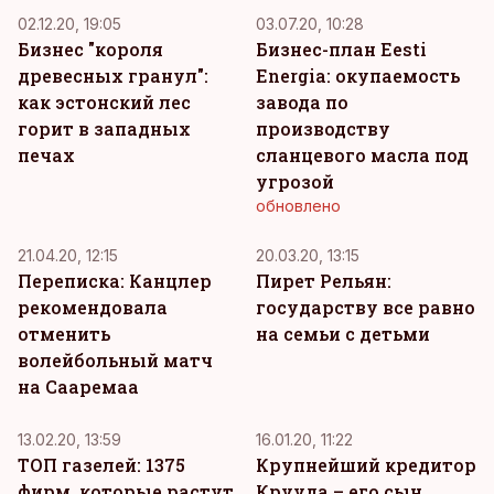
02.12.20, 19:05
03.07.20, 10:28
Бизнес "короля
Бизнес-план Eesti
древесных гранул":
Energia: окупаемость
как эстонский лес
завода по
горит в западных
производству
печах
сланцевого масла под
угрозой
обновлено
21.04.20, 12:15
20.03.20, 13:15
Переписка: Канцлер
Пирет Рельян:
рекомендовала
государству все равно
отменить
на семьи с детьми
волейбольный матч
на Сааремаа
13.02.20, 13:59
16.01.20, 11:22
ТОП газелей: 1375
Крупнейший кредитор
фирм, которые растут
Крууда – его сын.