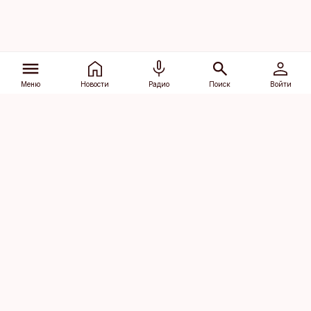
Меню
Новости
Радио
Поиск
Войти
Vana-Lõuna 39/1, 19094 Tallinn
(+372) 667 0111
dv@aripaev.ee
Подписаться
Об Äripäev
Реклама
Контакт