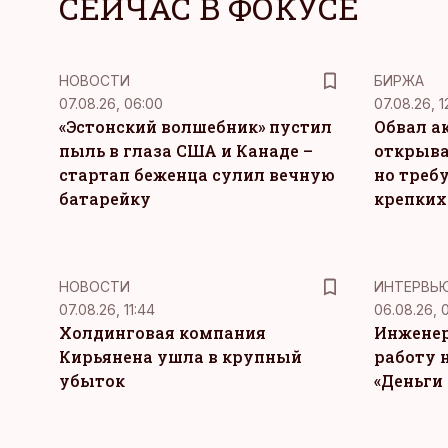
СЕЙЧАС В ФОКУСЕ
НОВОСТИ
БИРЖА
07.08.26, 06:00
07.08.26, 1
«Эстонский волшебник» пустил
Обвал а
пыль в глаза США и Канаде –
открыва
стартап беженца сулил вечную
но требу
батарейку
крепких
НОВОСТИ
ИНТЕРВЬ
07.08.26, 11:44
06.08.26, 
Холдинговая компания
Инженер
Кирьянена ушла в крупный
работу н
убыток
«Деньги 