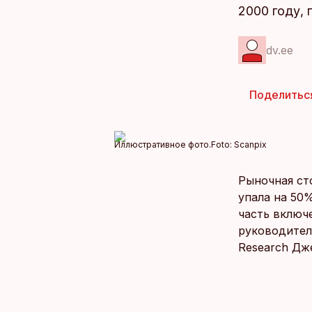
2000 году,
dv.ee
Поделитьс
Иллюстративное фото.
Foto:
Scanpix
Рыночная ст
упала на 50
часть включ
руководител
Research Дж