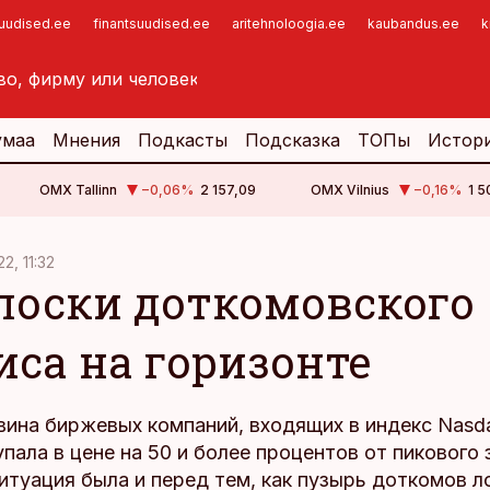
suudised.ee
finantsuudised.ee
aritehnoloogia.ee
kaubandus.ee
k
умаа
Мнения
Подкасты
Подсказка
ТОПы
Истор
OMX Tallinn
−0,06
%
2 157,09
OMX Vilnius
−0,16
%
1 5
22, 11:32
лоски доткомовского
иса на горизонте
вина биржевых компаний, входящих в индекс Nasd
упала в цене на 50 и более процентов от пикового 
туация была и перед тем, как пузырь доткомов л