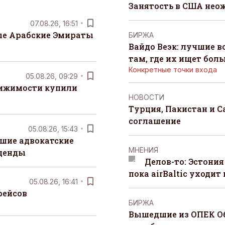
Занятость в США нео
07.08.26, 16:51
е Арабские Эмираты
БИРЖА
Вайдо Веэк: лучшие в
там, где их ищет бол
Конкретные точки входа
05.08.26, 09:29
вижимости купили
НОВОСТИ
Турция, Пакистан и 
соглашение
05.08.26, 15:43
шие адвокатские
MНЕНИЯ
денды
Делов-то: Эстония
пока airBaltic уходит 
05.08.26, 16:41
рейсов
БИРЖА
Вышедшие из ОПЕК О