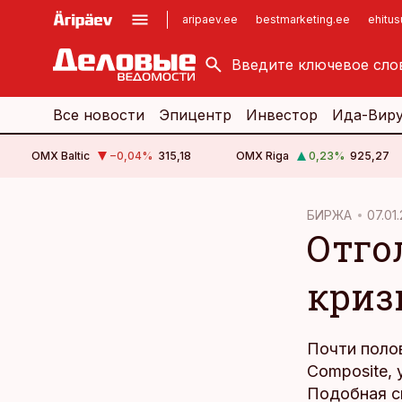
aripaev.ee
bestmarketing.ee
ehitu
kinnisvarauudised.ee
imelineajalugu.ee
logistikauudised.ee
imelineteadus.ee
Все новости
Эпицентр
Инвестор
Ида-Вир
OMX Baltic
−0,04
%
315,18
OMX Riga
0,23
%
925,27
cebook
БИРЖА
07.01.
Отго
Twitter)
kedIn
криз
ail
k
Почти поло
Composite, 
Подобная си