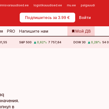
innisvarauudised.ee
logistikauudised.ee
mu.ee
palgauudised.ee
Самообслуживание
Подпишитесь за 3.99 €
Войти
ия
PRO
Напишите нам
Мой ДВ
01,55
S&P 500
0,62
%
7 757,64
DOW 30
0,28
%
54 0
aq
значения.
опнул в