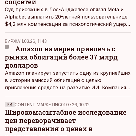
соцсетей
Суд присяжных в Лос-Анджелесе обязал Meta и
Alphabet выплатить 20-летней пользовательнице
$4,2 млн компенсации за психологический ущерб,
который, как установил суд, был причинен
зависимостью от социальных сетей. Кроме того,
БИРЖА
11.03.26, 11:43
обе компании должны уплатить еще $1,8 млн
Amazon намерен привлечь с
штрафа. О решении в среду, 25 марта, сообщило
рынка облигаций более 37 млрд
агентство Bloomberg.
долларов
Amazon планирует запустить одну из крупнейших
в истории эмиссий облигаций с целью
привлечения средств на развитие ИИ. Компания
рассчитывает привлечь в общей сложности 37-42
млрд долларов как от инвесторов в США, так и в
CONTENT MARKETING
01.07.26, 10:32
KM
Европе.
Широкомасштабное исследование
цен переворачивает
представления о ценах в