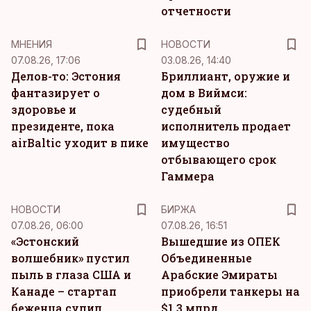
отчетности
MНЕНИЯ
НОВОСТИ
07.08.26, 17:06
03.08.26, 14:40
Делов-то: Эстония
Бриллиант, оружие и
фантазирует о
дом в Виймси:
здоровье и
судебный
президенте, пока
исполнитель продает
airBaltic уходит в пике
имущество
отбывающего срок
Гаммера
НОВОСТИ
БИРЖА
07.08.26, 06:00
07.08.26, 16:51
«Эстонский
Вышедшие из ОПЕК
волшебник» пустил
Объединенные
пыль в глаза США и
Арабские Эмираты
Канаде – стартап
приобрели танкеры на
беженца сулил
$1,3 млрд