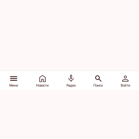
Меню
Новости
Радио
Поиск
Войти
Vana-Lõuna 39/1, 19094 Tallinn
(+372) 667 0111