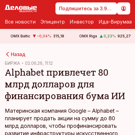
Подпишитесь за 3.99 €
Все новости
Эпицентр
Инвестор
Ида-Вирумаа
OMX Baltic
−0,04
%
315,18
OMX Riga
0,23
%
925,27
cebook
Назад
Twitter)
БИРЖА
02.06.26, 11:12
Alphabet привлечет 80
kedIn
млрд долларов для
ail
финансирования бума ИИ
k
Материнская компания Google – Alphabet –
планирует продать акции на сумму до 80
млрд долларов, чтобы профинансировать
развитие инфраструктуры искусственного