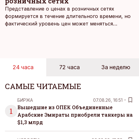
розничных сетях
Представление о ценах в розничных сетях
формируется в течение длительного времени, но
фактический уровень цен может меняться
быстрее, чем устоявшийся имидж сетей
магазинов. Масштабное исследование цен,
проведенное в апреле, проливает свет на
реальную картину уровня цен в крупнейших
розничных сетях Эстонии.
24 часа
72 часа
За неделю
САМЫЕ ЧИТАЕМЫЕ
БИРЖА
07.08.26, 16:51
Вышедшие из ОПЕК Объединенные
1
Арабские Эмираты приобрели танкеры на
$1,3 млрд