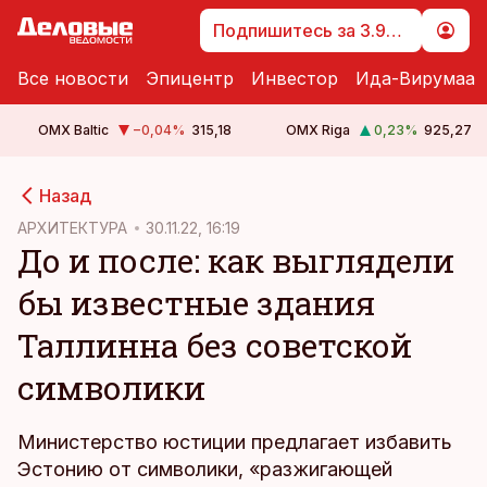
Подпишитесь за 3.99 €
Все новости
Эпицентр
Инвестор
Ида-Вирумаа
OMX Baltic
−0,04
%
315,18
OMX Riga
0,23
%
925,27
cebook
cebook
Назад
Twitter)
Twitter)
АРХИТЕКТУРА
30.11.22, 16:19
До и после: как выглядели
kedIn
kedIn
бы известные здания
ail
ail
Таллинна без советской
k
k
символики
Министерство юстиции предлагает избавить
Эстонию от символики, «разжигающей