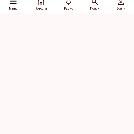
Меню
Новости
Радио
Поиск
Войти
Vana-Lõuna 39/1, 19094 Tallinn
(+372) 667 0111
dv@aripaev.ee
Подписаться
Об Äripäev
Реклама
Контакт
Права на
Кодекс журналистской
использование
этики
контента
Общие условия
Политика