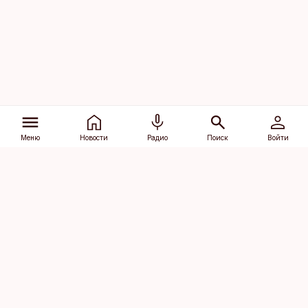
Меню
Новости
Радио
Поиск
Войти
Vana-Lõuna 39/1, 19094 Tallinn
(+372) 667 0111
dv@aripaev.ee