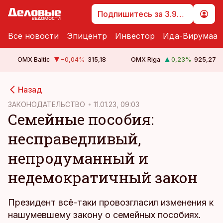
Подпишитесь за 3.99 €
Все новости
Эпицентр
Инвестор
Ида-Вирумаа
OMX Baltic
−0,04
%
315,18
OMX Riga
0,23
%
925,27
cebook
cebook
Назад
Twitter)
Twitter)
ЗАКОНОДАТЕЛЬСТВО
11.01.23, 09:03
Семейные пособия:
kedIn
kedIn
несправедливый,
ail
ail
непродуманный и
k
k
недемократичный закон
Президент всё-таки провозгласил изменения к
нашумевшему закону о семейных пособиях.