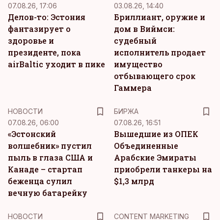
07.08.26, 17:06
03.08.26, 14:40
Делов-то: Эстония
Бриллиант, оружие и
фантазирует о
дом в Виймси:
здоровье и
судебный
президенте, пока
исполнитель продает
airBaltic уходит в пике
имущество
отбывающего срок
Гаммера
НОВОСТИ
БИРЖА
07.08.26, 06:00
07.08.26, 16:51
«Эстонский
Вышедшие из ОПЕК
волшебник» пустил
Объединенные
пыль в глаза США и
Арабские Эмираты
Канаде – стартап
приобрели танкеры на
беженца сулил
$1,3 млрд
вечную батарейку
KM
НОВОСТИ
CONTENT MARKETING