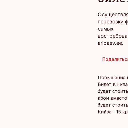
Осуществля
перевозки ф
самых
востребова
aripaev.ee.
Поделитьс
Повышение ц
Билет в I кл
будет стоить
крон вместо
будет стоить
Кийза - 15 кр