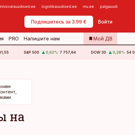
innisvarauudised.ee
logistikauudised.ee
mu.ee
palgauudised.ee
Самообслуживание
Подпишитесь за 3.99 €
Войти
ия
PRO
Напишите нам
Мой ДВ
01,55
S&P 500
0,62
%
7 757,64
DOW 30
0,28
%
54 0
рхиве
контент,
ками.
ы на