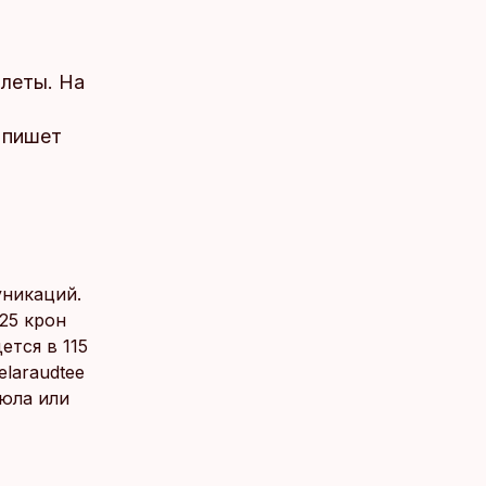
илеты. На
 пишет
никаций.
125 крон
ется в 115
laraudtee
кюла или