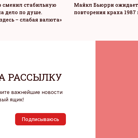
 сменил стабильную
Майкл Бьюрри ожидае
а дело по душе.
повторения краха 1987 
здесь – слабая валюта»
А РАССЫЛКУ
чите важнейшие новости
вый ящик!
Подписываюсь