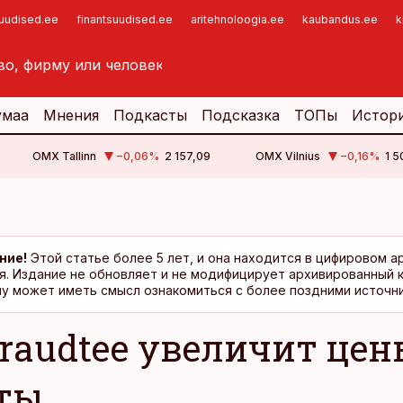
suudised.ee
finantsuudised.ee
aritehnoloogia.ee
kaubandus.ee
k
умаа
Мнения
Подкасты
Подсказка
ТОПы
Истор
OMX Tallinn
−0,06
%
2 157,09
OMX Vilnius
−0,16
%
1 5
ние!
Этой статье более 5 лет, и она находится в цифировом а
я. Издание не обновляет и не модифицирует архивированный 
у может иметь смысл ознакомиться с более поздними источни
araudtee увеличит цен
ты