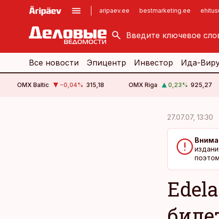
aripaev.ee
bestmarketing.ee
ehitu
kinnisvarauudised.ee
imelineajalugu.ee
logistikauudised.ee
imelineteadus.ee
Все новости
Эпицентр
Инвестор
Ида-Вир
OMX Baltic
−0,04
%
315,18
OMX Riga
0,23
%
925,27
cebook
cebook
27.07.07, 13:30
Twitter)
Twitter)
Внима
kedIn
kedIn
издани
поэтом
ail
ail
Edel
k
k
биле