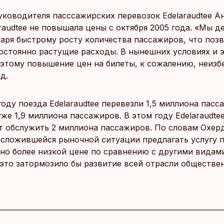
уководителя пасссажирских перевозок Edelaraudtee А
raudtee не повышала цены с октября 2005 года. «Мы д
даря быстрому росту количества пассажиров, что поз
остоянно растущие расходы. В нынешних условиях и э
оэтому повышение цен на билеты, к сожалению, неизб
д.
году поезда Edelaraudtee перевезли 1,5 миллиона пасс
уже 1,9 миллиона пассажиров. В этом году Edelaraudte
т обслужить 2 миллиона пассажиров. По словам Охерд
 сложившейся рыночной ситуации предлагать услугу 
но более низкой цене по сравнению с другими видам
 это затормозило бы развитие всей отрасли обществе