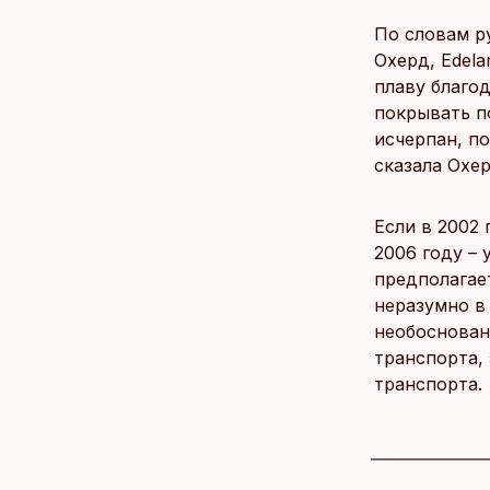
По словам р
Охерд, Edela
плаву благо
покрывать п
исчерпан, п
сказала Охер
Если в 2002 
2006 году – 
предполагае
неразумно в
необоснован
транспорта,
транспорта.