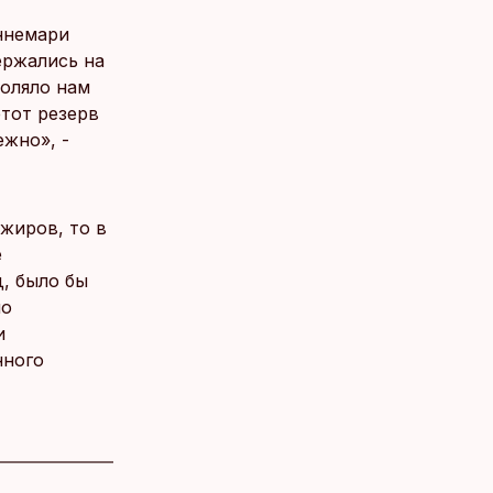
ннемари
ержались на
воляло нам
тот резерв
ежно», -
ажиров, то в
e
, было бы
по
и
нного