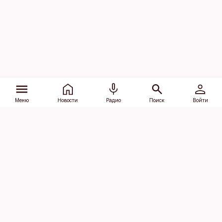
Меню
Новости
Радио
Поиск
Войти
Vana-Lõuna 39/1, 19094 Tallinn
(+372) 667 0111
dv@aripaev.ee