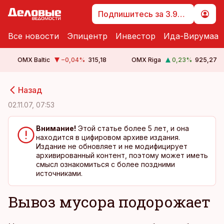
Подпишитесь за 3.99 €
Все новости
Эпицентр
Инвестор
Ида-Вирумаа
OMX Baltic
−0,04
%
315,18
OMX Riga
0,23
%
925,27
cebook
cebook
Назад
Twitter)
Twitter)
02.11.07, 07:53
kedIn
kedIn
Внимание!
Этой статье более 5 лет, и она
находится в цифировом архиве издания.
ail
ail
Издание не обновляет и не модифицирует
архивированный контент, поэтому может иметь
k
k
смысл ознакомиться с более поздними
источниками.
Вывоз мусора подорожает