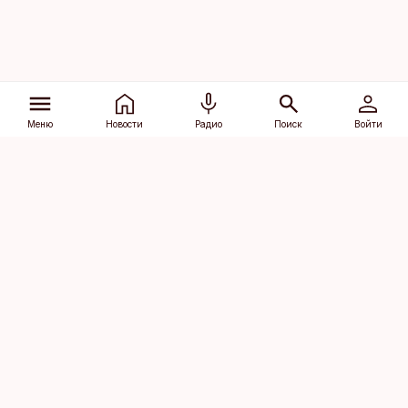
Меню
Новости
Радио
Поиск
Войти
Vana-Lõuna 39/1, 19094 Tallinn
(+372) 667 0111
dv@aripaev.ee
Подписаться
Об Äripäev
Реклама
Контакт