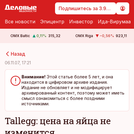
Подпишитесь за 3.99 €
Все новости
Эпицентр
Инвестор
Ида-Вирумаа
OMX Baltic
0,11
%
315,32
OMX Riga
−0,56
%
923,11
cebook
cebook
Назад
Twitter)
Twitter)
06.11.07, 17:21
kedIn
kedIn
Внимание!
Этой статье более 5 лет, и она
находится в цифировом архиве издания.
ail
ail
Издание не обновляет и не модифицирует
архивированный контент, поэтому может иметь
k
k
смысл ознакомиться с более поздними
источниками.
Tallegg: цена на яйца не
изменится