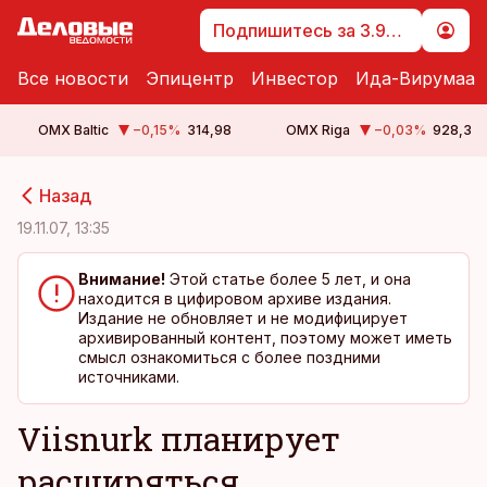
Подпишитесь за 3.99 €
Все новости
Эпицентр
Инвестор
Ида-Вирумаа
OMX Baltic
−0,15
%
314,98
OMX Riga
−0,03
%
928,3
cebook
cebook
Назад
Twitter)
Twitter)
19.11.07, 13:35
kedIn
kedIn
Внимание!
Этой статье более 5 лет, и она
находится в цифировом архиве издания.
ail
ail
Издание не обновляет и не модифицирует
архивированный контент, поэтому может иметь
k
k
смысл ознакомиться с более поздними
источниками.
Viisnurk планирует
расширяться