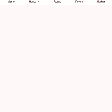
Меню
Новости
Радио
Поиск
Войти
Vana-Lõuna 39/1, 19094 Tallinn
(+372) 667 0111
dv@aripaev.ee
Подписаться
Об Äripäev
Реклама
Контакт
Права на
Кодекс журналистской
использование
этики
контента
Общие условия
Политика
конфиденциальности