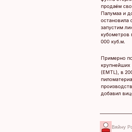
продаём сво
Палумаа и до
остановила с
запустим лин
кубометров 
000 куб.м.
Примерно по
крупнейших 
(EMTL), в 20
пиломатериа
производств
добавил виц
Вяйну Р