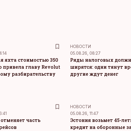
НОВОСТИ
4:14
05.08.26, 08:27
я яхта стоимостью 350
Ряды налоговых долж
о привела главу Revolut
ширятся: одни тянут вр
ному разбирательству
другие ждут денег
НОВОСТИ
6:41
05.08.26, 11:47
c отменяет часть
Эстония возьмет 45-ле
рейсов
кредит на оборонные з