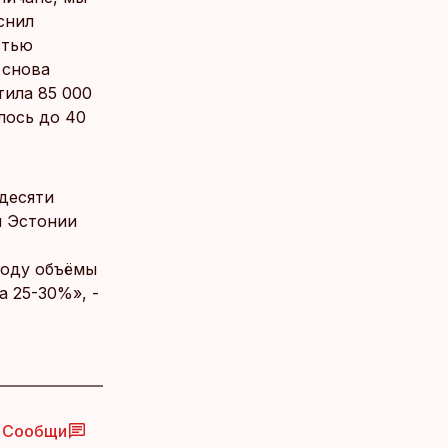
снил
стью
 снова
тила 85 000
лось до 40
десяти
и Эстонии
году объёмы
 25-30%», -
Сообщи