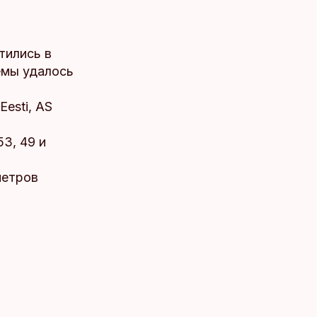
тились в
ёмы удалось
esti, AS
53, 49 и
метров