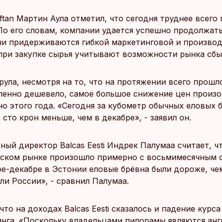
tan Мартин Аула отметил, что сегодня труднее всего
По его словам, компании удается успешно продолжать
ни придерживаются гибкой маркетинговой и произво
 при закупке сырья учитывают возможности рынка сбы
ула, несмотря на то, что на протяжении всего прошл
пенно дешевело, самое большое снижение цен произ
но этого года. «Сегодня за кубометр обычных еловых 
 сто крон меньше, чем в декабре», - заявил он.
ный директор Balcas Eesti Индрек Палумаа считает, ч
нском рынке произошло примерно с восьмимесячным 
ре-декабре в Эстонии еловые брёвна были дороже, че
ли России», - сравнил Палумаа.
что на доходах Balcas Eesti сказалось и падение курса
инга. «Поскольку владельцами пилорамы являются анг