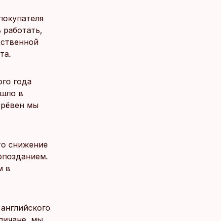
 покупателя
 работать,
дственной
та.
ого года
ошло в
брёвен мы
то снижение
опозданием.
м в
 английского
личане, мы