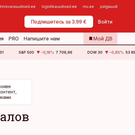
innisvarauudised.ee
logistikauudised.ee
mu.ee
palgauudised.ee
Самообслуживание
Подпишитесь за 3.99 €
Войти
ия
PRO
Напишите нам
Мой ДВ
01
S&P 500
−0,18
%
7 709,96
DOW 30
−0,85
%
53 88
рхиве
контент,
ками.
иалов