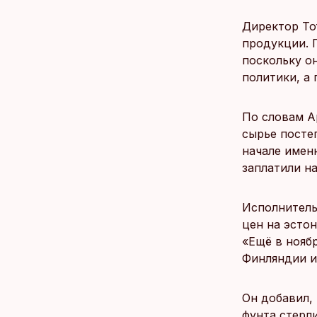
Директор Tof
продукции. 
поскольку о
политики, а
По словам Ар
сырье посте
начале имен
заплатили на
Исполнитель
цен на эсто
«Ещё в нояб
Финляндии и
Он добавил, 
фунта стерл