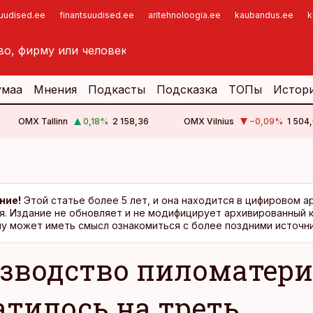
suudised.ee
finantsuudised.ee
aritehnoloogia.ee
kaubandus.ee
k
умаа
Мнения
Подкасты
Подсказка
ТОПы
Истор
OMX Tallinn
0,18
%
2 158,36
OMX Vilnius
−0,09
%
1 504,
ние!
Этой статье более 5 лет, и она находится в цифировом а
я. Издание не обновляет и не модифицирует архивированный 
у может иметь смысл ознакомиться с более поздними источни
зводство пиломатер
атилось на треть