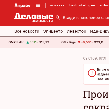
aripaev.ee
bestmarketing.ee
ehitu
kinnisvarauudised.ee
imelineajalugu.ee
logistikauudised.ee
imelineteadus.ee
Все новости
Эпицентр
Инвестор
Ида-Вир
OMX Baltic
0,11
%
315,32
OMX Riga
−0,56
%
923,11
cebook
cebook
09.01.09, 16:31
Twitter)
Twitter)
Внима
kedIn
kedIn
издани
поэтом
ail
ail
Прои
k
k
сокр