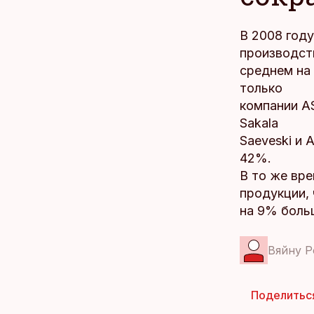
В 2008 год
производст
среднем на
только
компании AS
Sakala
Saeveski и 
42%.
В то же вре
продукции,
на 9% больш
Вяйну Р
Поделитьс