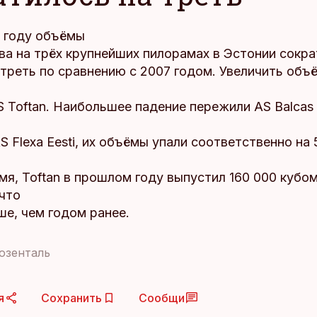
у году объёмы
ва на трёх крупнейших пилорамах в Эстонии сокра
 треть по сравнению с 2007 годом. Увеличить объ
 Toftan. Наибольшее падение пережили AS Balcas E
AS Flexa Eesti, их объёмы упали соответственно на 
мя, Toftan в прошлом году выпустил 160 000 кубо
 что
е, чем годом ранее.
озенталь
я
Сохранить
Сообщи