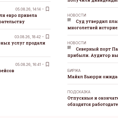
05.08.26, 14:14
лн евро привела
НОВОСТИ
Суд утвердил пла
рательству
многолетней историей
03.08.26, 18:42
рных услуг продали
НОВОСТИ
Северный порт П
прибыли. Аудитор вы
05.08.26, 16:41
рейсов
БИРЖА
Майкл Бьюрри ожидае
ПОДСКАЗКА
Отпускные и окончат
обходятся работодат