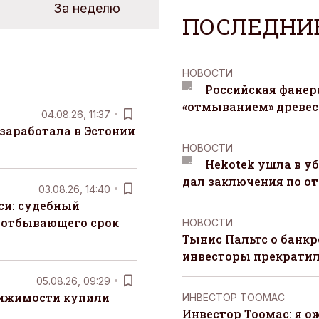
За неделю
ПОСЛЕДНИ
НОВОСТИ
Российская фанера
«отмыванием» древе
04.08.26, 11:37
заработала в Эстонии
НОВОСТИ
Hekotek ушла в уб
дал заключения по о
03.08.26, 14:40
си: судебный
 отбывающего срок
НОВОСТИ
Тынис Пальтс о банкр
инвесторы прекрати
05.08.26, 09:29
вижимости купили
ИНВЕСТОР ТООМАС
Инвестор Тоомас: я о