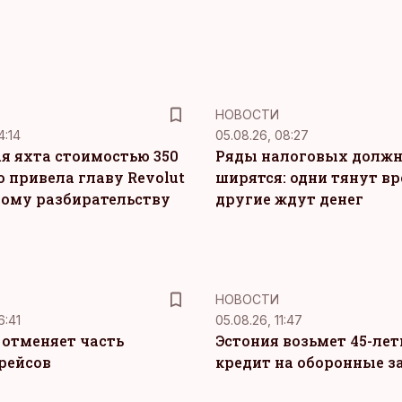
НОВОСТИ
4:14
05.08.26, 08:27
я яхта стоимостью 350
Ряды налоговых долж
о привела главу Revolut
ширятся: одни тянут вр
ному разбирательству
другие ждут денег
НОВОСТИ
6:41
05.08.26, 11:47
c отменяет часть
Эстония возьмет 45-ле
рейсов
кредит на оборонные з