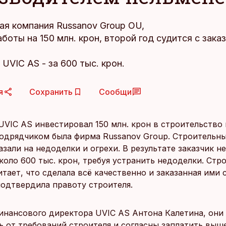
ая компания Russanov Group OU,
боты на 150 млн. крон, второй год судится с зака
 UVIC AS - за 600 тыс. крон.
я
Сохранить
Сообщи
UVIC AS инвестировал 150 млн. крон в строительство
подрядчиком была фирма Russanov Group. Строительн
азали на недоделки и огрехи. В результате заказчик н
коло 600 тыс. крон, требуя устранить недоделки. Стр
тает, что сделала всё качественно и заказанная ими 
подтвердила правоту строителя.
инансового директора UVIC AS Антона Калетина, они 
ь от требований строителя и согласны заплатить вы