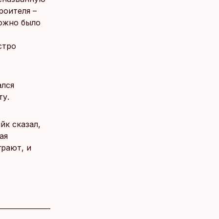
роителя –
можно было
стро
ался
ту.
йк сказал,
ая
грают, и