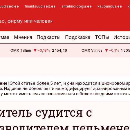
suudised.ee
finantsuudised.ee
aritehnoloogia.ee
kaubandus.ee
k
умаа
Мнения
Подкасты
Подсказка
ТОПы
Истор
OMX Tallinn
−0,18
%
2 154,46
OMX Vilnius
−0,1
%
1 505
ние!
Этой статье более 5 лет, и она находится в цифировом а
я. Издание не обновляет и не модифицирует архивированный 
у может иметь смысл ознакомиться с более поздними источни
итель судится с
зводителем пельмен