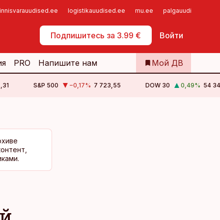
innisvarauudised.ee
logistikauudised.ee
mu.ee
palgauudised.ee
Самообслуживание
Подпишитесь за 3.99 €
Войти
ия
PRO
Напишите нам
Мой ДВ
,31
S&P 500
−0,17
%
7 723,55
DOW 30
0,49
%
54 34
рхиве
контент,
ками.
ей