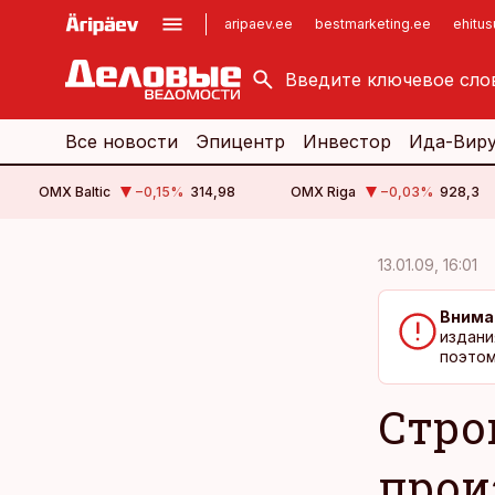
aripaev.ee
bestmarketing.ee
ehitu
kinnisvarauudised.ee
imelineajalugu.ee
logistikauudised.ee
imelineteadus.ee
Все новости
Эпицентр
Инвестор
Ида-Вир
OMX Baltic
−0,15
%
314,98
OMX Riga
−0,03
%
928,3
cebook
cebook
13.01.09, 16:01
Twitter)
Twitter)
Внима
kedIn
kedIn
издани
поэтом
ail
ail
Стро
k
k
прои