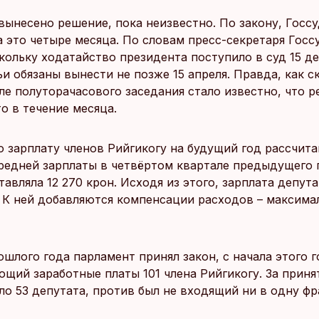
вынесено решение, пока неизвестно. По закону, Госс
а это четыре месяца. По словам пресс-секретаря Госс
кольку ходатайство президента поступило в суд 15 де
и обязаны вынести не позже 15 апреля. Правда, как с
сле полуторачасового заседания стало известно, что 
о в течение месяца.
 зарплату членов Рийгикогу на будущий год рассчита
редней зарплаты в четвёртом квартале предыдущего г
тавляла 12 270 крон. Исходя из этого, зарплата депута
. К ней добавляются компенсации расходов – максима
ошлого года парламент принял закон, с начала этого 
щий заработные платы 101 члена Рийгикогу. За приня
ло 53 депутата, против был не входящий ни в одну ф