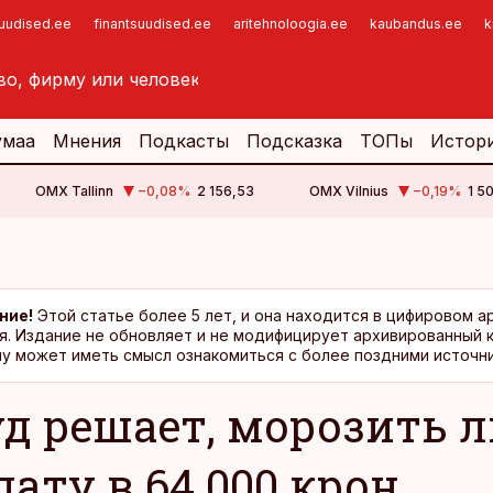
suudised.ee
finantsuudised.ee
aritehnoloogia.ee
kaubandus.ee
k
умаа
Мнения
Подкасты
Подсказка
ТОПы
Истор
OMX Tallinn
−0,08
%
2 156,53
OMX Vilnius
−0,19
%
1 5
ние!
Этой статье более 5 лет, и она находится в цифировом а
я. Издание не обновляет и не модифицирует архивированный 
у может иметь смысл ознакомиться с более поздними источни
уд решает, морозить л
лату в 64 000 крон