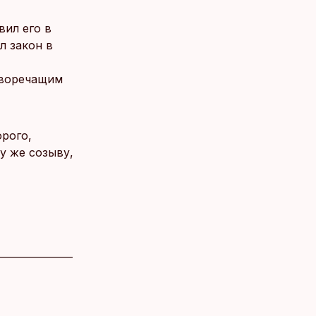
вил его в
л закон в
иворечащим
орого,
у же созыву,