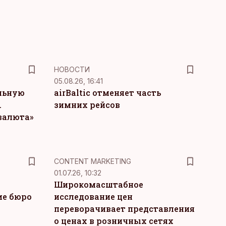
НОВОСТИ
05.08.26, 16:41
льную
airBaltic отменяет часть
.
зимних рейсов
 валюта»
KM
CONTENT MARKETING
01.07.26, 10:32
Широкомасштабное
ие бюро
исследование цен
переворачивает представления
о ценах в розничных сетях