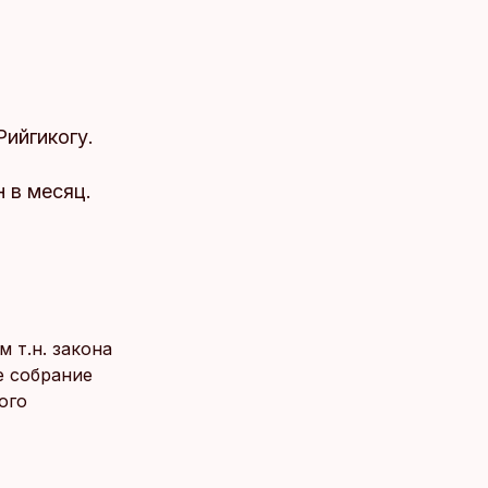
Рийгикогу.
 в месяц.
 т.н. закона
е собрание
ого