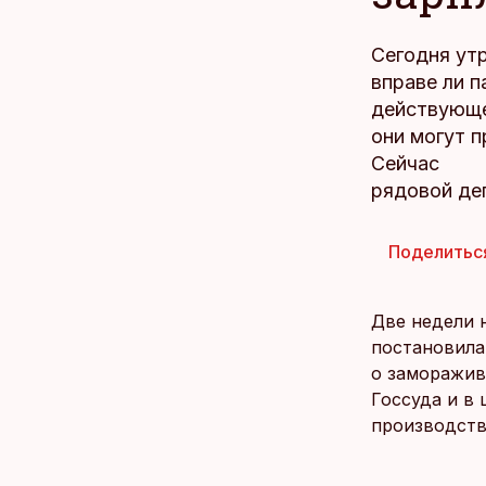
Сегодня ут
вправе ли 
действующе
они могут п
Сейчас
рядовой де
Поделитьс
Две недели 
постановила
о заморажив
Госсуда и в
производств