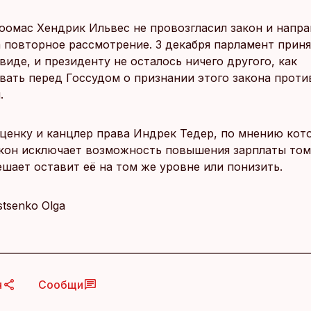
оомас Хендрик Ильвес не провозгласил закон и напра
а повторное рассмотрение. 3 декабря парламент приня
иде, и президенту не осталось ничего другого, как
вать перед Госсудом о признании этого закона прот
.
оценку и канцлер права Индрек Тедер, по мнению кот
кон исключает возможность повышения зарплаты том
ешает оставит её на том же уровне или понизить.
Istsenko Olga
я
Сообщи