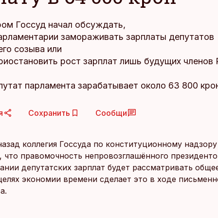
ром Госсуд начал обсуждать,
парламентарии замораживать зарплаты депутатов
го созыва или
риостановить рост зарплат лишь будущих членов 
путат парламента зарабатывает около 63 800 крон
я
Сохранить
Сообщи
назад коллегия Госсуда по конституционному надзору
, что правомочность непровозглашённого президентом
ании депутатских зарплат будет рассматривать обще
 целях экономии времени сделает это в ходе письменн
а.