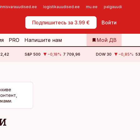
innisvarauudised.ee
logistikauudised.ee
mu.ee
palgauudised.ee
Самообслуживание
Подпишитесь за 3.99 €
Войти
ия
PRO
Напишите нам
Мой ДВ
02,42
S&P 500
−0,18
%
7 709,96
DOW 30
−0,85
%
53
рхиве
контент,
ками.
и