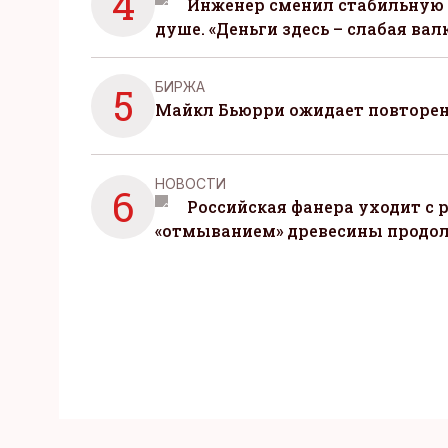
4
Инженер сменил стабильную 
душе. «Деньги здесь – слабая вал
БИРЖА
5
Майкл Бьюрри ожидает повторени
НОВОСТИ
6
Российская фанера уходит с р
«отмыванием» древесины продо