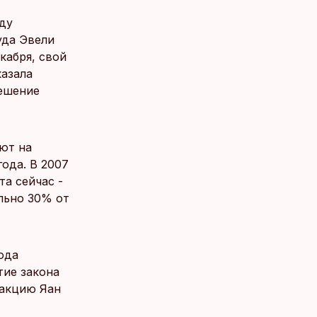
уду
уда Эвели
кабря, свой
казала
решение
ют на
ода. В 2007
та сейчас -
льно 30% от
года
тие закона
ракцию Яан