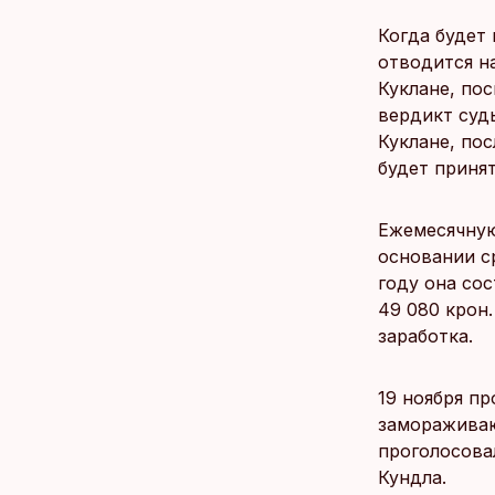
Когда будет 
отводится н
Куклане, пос
вердикт судь
Куклане, по
будет принят
Ежемесячную
основании с
году она сос
49 080 крон
заработка.
19 ноября пр
замораживаю
проголосова
Кундла.