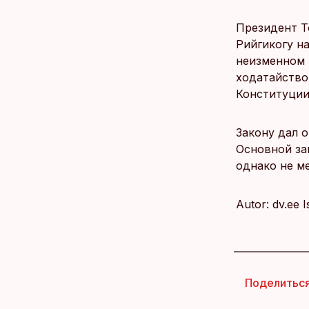
Президент Т
Рийгикогу н
неизменном в
ходатайство
Конституции
Закону дал 
Основной за
однако не м
Autor: dv.ee 
Поделитьс