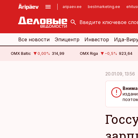
aripaev.ee
bestmarketing.ee
ehitu
kinnisvarauudised.ee
imelineajalugu.ee
logistikauudised.ee
imelineteadus.ee
Все новости
Эпицентр
Инвестор
Ида-Вир
OMX Baltic
0,00
%
314,99
OMX Riga
−0,5
%
923,64
cebook
cebook
20.01.09, 13:56
Twitter)
Twitter)
Внима
kedIn
kedIn
издани
поэтом
ail
ail
Госс
k
k
зарп